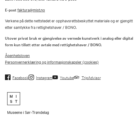
E-post
faktura@mist.no
Verkene på dette nettstedet er opphavsrettsbeskyttet materiale og er gjengitt
etter samtykke fra rettighetshaver / BONO.
Utover privat bruk er gjengivelse av vernede kunstverk i analog eller digital
form kun tillatt etter avtale med rettighetshaver / BONO.
Åpenhetsloven
Personvernerklæring og informasjonskapsler (cookies)
Facebook
Instagram
Youtube
TripAdvisor
Museene i Sør-Trøndelag