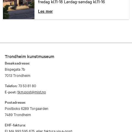
fredag kl.11-18 Lørdag-søndag kl.11-16
Les mer
Trondheim kunstmuseum
Besøksadresse:
Bispegata 7b
7013 Trondheim
Telefon:
73 53 81 80
E-post:
tkm.post@mist.no
Postadresse:
Postboks 6289 Torgaarden
7489 Trondheim
EHF-faktura:
ELMA 993 595 675, eller faktura via e-post: