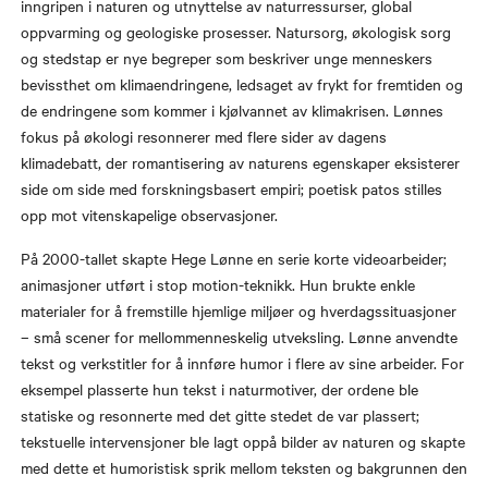
inngripen i naturen og utnyttelse av naturressurser, global
oppvarming og geologiske prosesser. Natursorg, økologisk sorg
og stedstap er nye begreper som beskriver unge menneskers
bevissthet om klimaendringene, ledsaget av frykt for fremtiden og
de endringene som kommer i kjølvannet av klimakrisen. Lønnes
fokus på økologi resonnerer med flere sider av dagens
klimadebatt, der romantisering av naturens egenskaper eksisterer
side om side med forskningsbasert empiri; poetisk patos stilles
opp mot vitenskapelige observasjoner.
På 2000-tallet skapte Hege Lønne en serie korte videoarbeider;
animasjoner utført i stop motion-teknikk. Hun brukte enkle
materialer for å fremstille hjemlige miljøer og hverdagssituasjoner
– små scener for mellommenneskelig utveksling. Lønne anvendte
tekst og verkstitler for å innføre humor i flere av sine arbeider. For
eksempel plasserte hun tekst i naturmotiver, der ordene ble
statiske og resonnerte med det gitte stedet de var plassert;
tekstuelle intervensjoner ble lagt oppå bilder av naturen og skapte
med dette et humoristisk sprik mellom teksten og bakgrunnen den