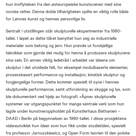
hun innflytelsen fra den østeuropeiske kunstscenen med sine
norske røtter. Denne doble tilhørigheten spilte en viktig rolle både
for Lønnes kunst og hennes personlige liv.
Sentralt i utstillingen står skulpturelle eksperimenter fra 1980-
tallet. I løpet av dette tiåret benyttet hun seg av industrielle
materialer som betong og jern. Hun prøvde ut forskjellige
teknikker som gjorde det mulig for henne å produsere skulpturene
sine selv. En annen viktig ledetråd i arbeidet var ideene om
skulptur i det utvidede felt, for eksempel modulbaserte elementer,
prosessbasert performance og installasjon, kinetisk skulptur og
forgjengelige former. Dette kommer spesielt til syne i hennes
skulpturelle performancer, samt utforskning av skygge og lys, som
ble dokumentert ved hjelp av fotografi. «Åpne» skulpturelle
systemer var utgangspunktet for mange sentrale verk som hun
lagde under kunstneroppholdet på Künstlerhaus Bethanien –
DAAD i Berlin på begynnelsen av 1990-tallet. I disse prosjektene
videreutviklet hun ideer som hun fikk under studietiden, spesielt
fra professor Jarnuszkiewicz, og Open Form teorien til den polske