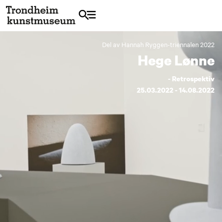
Del av Hannah Ryggen-triennalen 2022
Hege Lønne
- Retrospektiv
25.03.2022 - 14.08.2022