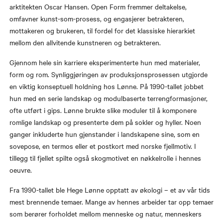
arktitekten Oscar Hansen. Open Form fremmer deltakelse,
omfavner kunst-som-prosess, og engasjerer betrakteren,
mottakeren og brukeren, til fordel for det klassiske hierarkiet
mellom den allvitende kunstneren og betrakteren.
Gjennom hele sin karriere eksperimenterte hun med materialer,
form og rom. Synliggjøringen av produksjonsprosessen utgjorde
en viktig konseptuell holdning hos Lønne. På 1990-tallet jobbet
hun med en serie landskap og modulbaserte terrengformasjoner,
ofte utført i gips. Lønne brukte slike moduler til å komponere
romlige landskap og presenterte dem på sokler og hyller. Noen
ganger inkluderte hun gjenstander i landskapene sine, som en
sovepose, en termos eller et postkort med norske fjellmotiv. I
tillegg til fjellet spilte også skogmotivet en nøkkelrolle i hennes
oeuvre.
Fra 1990-tallet ble Hege Lønne opptatt av økologi – et av vår tids
mest brennende temaer. Mange av hennes arbeider tar opp temaer
som berører forholdet mellom menneske og natur, menneskers