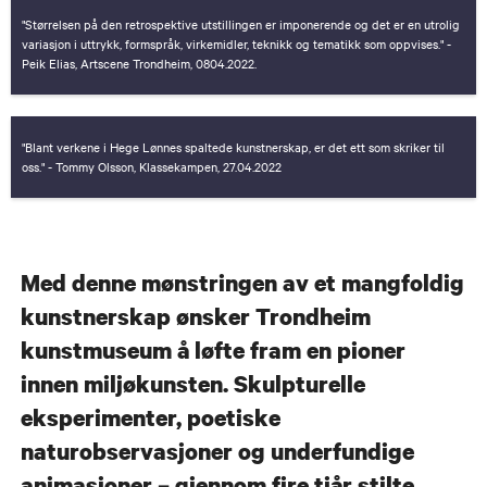
"Størrelsen på den retrospektive utstillingen er imponerende og det er en utrolig
variasjon i uttrykk, formspråk, virkemidler, teknikk og tematikk som oppvises." -
Peik Elias, Artscene Trondheim, 0804.2022.
"Blant verkene i Hege Lønnes spaltede kunstnerskap, er det ett som skriker til
oss." - Tommy Olsson, Klassekampen, 27.04.2022
Med denne mønstringen av et mangfoldig
kunstnerskap ønsker Trondheim
kunstmuseum å løfte fram en pioner
innen miljøkunsten. Skulpturelle
eksperimenter, poetiske
naturobservasjoner og underfundige
animasjoner – gjennom fire tiår stilte