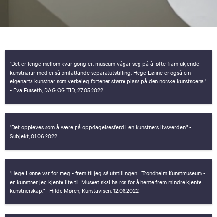
"Det er lenge mellom kvar gong eit museum vågar seg på å løfte fram ukjende
kunstnarar med ei så omfattande separatutstilling. Hege Lønne er også ein
eigenarta kunstnar som verkeleg fortener større plass på den norske kunstscena."
- Eva Furseth, DAG OG TID, 27.05.2022
"Det oppleves som å være på oppdagelsesferd i en kunstners livsverden." -
Subjekt, 01.06.2022
"Hege Lønne var for meg - frem til jeg så utstillingen i Trondheim Kunstmuseum -
en kunstner jeg kjente lite til. Museet skal ha ros for å hente frem mindre kjente
kunstnerskap." - Hilde Mørch, Kunstavisen, 12.08.2022.