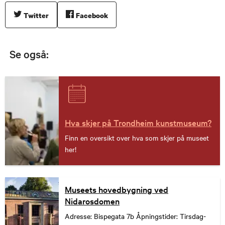
Twitter
Facebook
Se også:
Hva skjer på Trondheim kunstmuseum?
Finn en oversikt over hva som skjer på museet
her!
Museets hovedbygning ved
Nidarosdomen
Adresse: Bispegata 7b Åpningstider: Tirsdag-