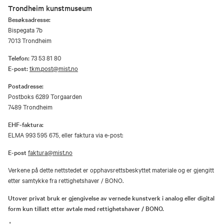
Trondheim kunstmuseum
Besøksadresse:
Bispegata 7b
7013 Trondheim
Telefon:
73 53 81 80
E-post:
tkm.post@mist.no
Postadresse:
Postboks 6289 Torgaarden
7489 Trondheim
EHF-faktura:
ELMA 993 595 675, eller faktura via e-post:
E-post
faktura@mist.no
Verkene på dette nettstedet er opphavsrettsbeskyttet materiale og er gjengitt
etter samtykke fra rettighetshaver / BONO.
Utover privat bruk er gjengivelse av vernede kunstverk i analog eller digital
form kun tillatt etter avtale med rettighetshaver / BONO.