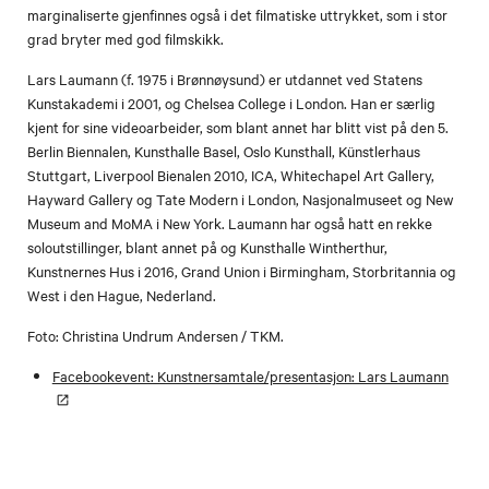
marginaliserte gjenfinnes også i det filmatiske uttrykket, som i stor
grad bryter med god filmskikk.
Lars Laumann (f. 1975 i Brønnøysund) er utdannet ved Statens
Kunstakademi i 2001, og Chelsea College i London. Han er særlig
kjent for sine videoarbeider, som blant annet har blitt vist på den 5.
Berlin Biennalen, Kunsthalle Basel, Oslo Kunsthall, Künstlerhaus
Stuttgart, Liverpool Bienalen 2010, ICA, Whitechapel Art Gallery,
Hayward Gallery og Tate Modern i London, Nasjonalmuseet og New
Museum and MoMA i New York. Laumann har også hatt en rekke
soloutstillinger, blant annet på og Kunsthalle Wintherthur,
Kunstnernes Hus i 2016, Grand Union i Birmingham, Storbritannia og
West i den Hague, Nederland.
Foto: Christina Undrum Andersen / TKM.
Facebookevent: Kunstnersamtale/presentasjon: Lars Laumann