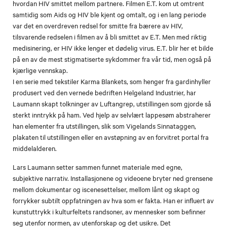
hvordan HIV smittet mellom partnere. Filmen E.T. kom ut omtrent
samtidig som Aids og HIV ble kjent og omtalt, og i en lang periode
var det en overdreven redsel for smitte fra bærere av HIV,
tilsvarende redselen i filmen av å bli smittet av E.T. Men med riktig
medisinering, er HIV ikke lenger et dødelig virus. E.T. blir her et bilde
på en av de mest stigmatiserte sykdommer fra vår tid, men også på
kjærlige vennskap.
I en serie med tekstiler Karma Blankets, som henger fra gardinhyller
produsert ved den vernede bedriften Helgeland Industrier, har
Laumann skapt tolkninger av Luftangrep, utstillingen som gjorde så
sterkt inntrykk på ham. Ved hjelp av selvlært lappesøm abstraherer
han elementer fra utstillingen, slik som Vigelands Sinnataggen,
plakaten til utstillingen eller en avstøpning av en forvitret portal fra
middelalderen.
Lars Laumann setter sammen funnet materiale med egne,
subjektive narrativ. Installasjonene og videoene bryter ned grensene
mellom dokumentar og iscenesettelser, mellom lånt og skapt og
forrykker subtilt oppfatningen av hva som er fakta. Han er influert av
kunstuttrykk i kulturfeltets randsoner, av mennesker som befinner
seg utenfor normen, av utenforskap og det usikre. Det