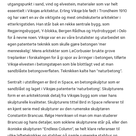
utgangspunkt i sand, vind og elvestein, materialer som var helt
essentielt i Viksjøs arkitektur. Erling Viksjø ble født i Trondheim 1910
og har vært en av de viktigste og mest omdiskuterte arkitekter i
etterkrigstiden. Han står bak en rekke sentrale bygg, som
Regjeringsbygget, Y-blokka, Bergen Rådhus og Hydrobygget i Oslo
for å nevne noen. Viksjø var en av våre brutalister og utarbeidet sin
egen patenterte teknikk som skulle gjøre betongen ’mer
menneskelig’. Mens arkitekter som LeCorbusier brukte grove
treplanker i forskalingen for å gi spor av årringer i betongen, tilførte
Viksjø elvesten i betongstøpen som ble blottlagt ved at man
sandblåste betongoverflaten. Teknikken kalte han ”naturbetong”.
Sentralt i utstillingen er Bird in Space, en betongskulptur som er
sandblåst og laget i Viksjøs patenterte ’naturbetong’. Skulpturens
form er en arkitektonisk detalj fra Viksjøs bygg som viser hans
skulpturelle kvaliteter. Skulpturens tittel Bird in Space refererer til
en kjent serie med skulpturer av den rumenske skulptøren
Constantin Brancusi. Ifølge Henriksen vil man om man studerer
Brancusi og hans detaljer, som soklene skulpturene står på, eller den
ikoniske skulpturen “Endless Column”, se helt klare referanser til
ulike lafteteknikker og stabber på gamle rumenske stabbur og