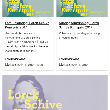
Familiesøndag: Lorck Schive
Søndagsomvisning: Lorck
Kunspris 2017
Schive Kunspris 2017
Hver av de fire nominerte
Velkommen til søndagsomvisning i
kunstnerene til Lorck Schive
prisutstillingen!
Kunstpris 2017 arbeider på ulikt vis
med skulptur. Vi lar oss inspirere av
utstillingen og lager en
kjempeskulptur sammen!
TKM BISPEGATA
TKM BISPEGATA
Familiesøndag koster kr. 250 for
familie, kr. 50 for barn og kr. 100 for
22. okt.
2017
kl. 12.00 – 15.00
22. okt.
2017
kl. 13.00
voksne. Velkommen til familiesøndag
på Trondheim kunstmuseum!