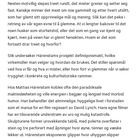
Nesten motvillig slepes treet rundt, det mister grener og setter seg
fast. Kanskje minner det mest om noe gammelt og etter hvert utslitt,
som har glemt sitt opprinnelige mål og mening. Slik kan det peke i
retning av vår egen evne til å glemme. At vi lengter bakover til det
noen husker som storhetstid, eller det som en gang var kjent og
kjært, men på veien har vi glemt hensikten. Hvem er det som
fortsatt drar treet og hvorfor?
Slik undersøker Härenstams prosjekt definisjonsmakt, hvilke
virkemidler man velger og hvordan de brukes. Det stiller spørsmål
ved hva vi får og hva vi mister, eller hvor fort vi glemmer når vi søker
trygghet i konkrete og kulturhistoriske rammer.
Hos Mattias Härenstam kobles ofte den paradoksale
maktesløsheten og ville energien i begjær og lengsel med morbid
humor. Han behandler det alminnelige, hyggelige livet i forstaden
som et manus for en film regissert av David Lynch. Hans egne filmer
har en tilsvarende understrøm av uro og mulig katastrofe.
Skulpturene former urovekkende tablå, med polerte overflater i
stein og tre perforert med åpninger hvor øyne, tenner og væske
lekker ut. Härenstam eksponerer glipper hvor uhyggen slipper