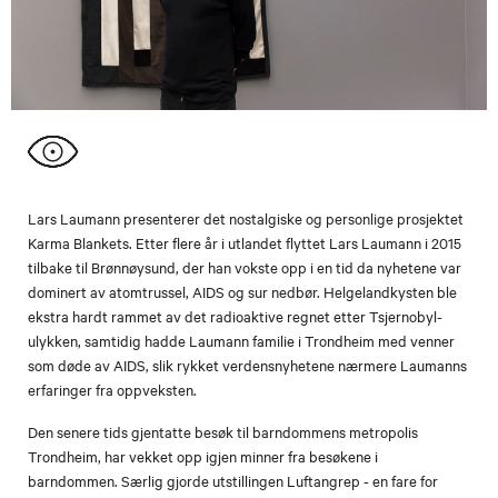
Lars Laumann presenterer det nostalgiske og personlige prosjektet
Karma Blankets. Etter flere år i utlandet flyttet Lars Laumann i 2015
tilbake til Brønnøysund, der han vokste opp i en tid da nyhetene var
dominert av atomtrussel, AIDS og sur nedbør. Helgelandkysten ble
ekstra hardt rammet av det radioaktive regnet etter Tsjernobyl-
ulykken, samtidig hadde Laumann familie i Trondheim med venner
som døde av AIDS, slik rykket verdensnyhetene nærmere Laumanns
erfaringer fra oppveksten.
Den senere tids gjentatte besøk til barndommens metropolis
Trondheim, har vekket opp igjen minner fra besøkene i
barndommen. Særlig gjorde utstillingen Luftangrep - en fare for