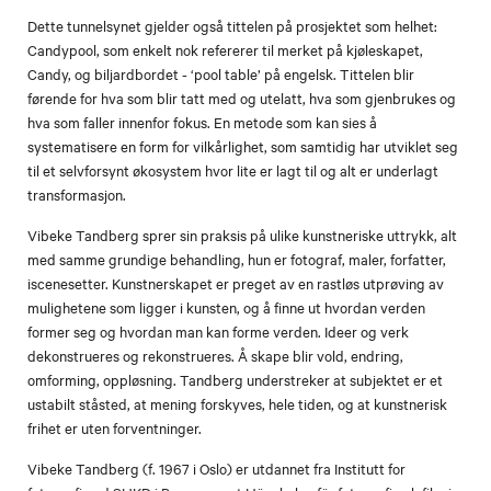
Dette tunnelsynet gjelder også tittelen på prosjektet som helhet:
Candypool, som enkelt nok refererer til merket på kjøleskapet,
Candy, og biljardbordet - ‘pool table’ på engelsk. Tittelen blir
førende for hva som blir tatt med og utelatt, hva som gjenbrukes og
hva som faller innenfor fokus. En metode som kan sies å
systematisere en form for vilkårlighet, som samtidig har utviklet seg
til et selvforsynt økosystem hvor lite er lagt til og alt er underlagt
transformasjon.
Vibeke Tandberg sprer sin praksis på ulike kunstneriske uttrykk, alt
med samme grundige behandling, hun er fotograf, maler, forfatter,
iscenesetter. Kunstnerskapet er preget av en rastløs utprøving av
mulighetene som ligger i kunsten, og å finne ut hvordan verden
former seg og hvordan man kan forme verden. Ideer og verk
dekonstrueres og rekonstrueres. Å skape blir vold, endring,
omforming, oppløsning. Tandberg understreker at subjektet er et
ustabilt ståsted, at mening forskyves, hele tiden, og at kunstnerisk
frihet er uten forventninger.
Vibeke Tandberg (f. 1967 i Oslo) er utdannet fra Institutt for