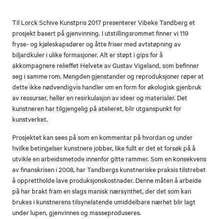
Til Lorck Schive Kunstpris 2017 presenterer Vibeke Tandberg et
prosjekt basert på gjenvinning. I utstillingsrommet finner vi 119
fryse- og kjøleskapsdører og åtte friser med avtstøpning av
biljardkuler i ulike formasjoner. Alt er støpt i gips for å
akkompagnere relieffet Helvete av Gustav Vigeland, som befinner
seg i samme rom. Mengden gjenstander og reproduksjoner røper at
dette ikke nødvendigvis handler om en form for økologisk gjenbruk
av ressurser, heller en resirkulasjon av ideer og materialer. Det
kunstneren har tilgjengelig på atelieret, blir utganspunkt for
kunstverket.
Prosjektet kan sees på som en kommentar på hvordan og under
hvilke betingelser kunstnere jobber, like fullt er det et forsøk på å
utvikle en arbeidsmetode innenfor gitte rammer. Som en konsekvens
av finanskrisen i 2008, har Tandbergs kunstneriske praksis tilstrebet
å opprettholde lave produksjonskostnader. Denne måten å arbeide
på har brakt fram en slags manisk nærsynthet, der det som kan
brukes i kunstnerens tilsynelatende umiddelbare nærhet blir lagt
under lupen, gjenvinnes og masseproduseres.