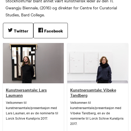
Stockholm.Har blant annet vært kunstnerisk leder av den 11.
Gwangju Biennale, (2016) og direktør for Centre for Curatorial
Studies, Bard College.
Twitter
Facebook
Kunstnersamtale: Lars
Kunstnersamtale: Vibeke
Laumann
Tandberg
Velkommen til
Velkommen til
kunstnersamtale/presentasjon med
kunstnersamtale/presentasjon med
Lars Lauman, en av de nominerte til
Vibeke Tandberg, en av de
Lorck Schive Kunstpris 2017.
nominerte til Lorck Schive Kunstpris
2017.