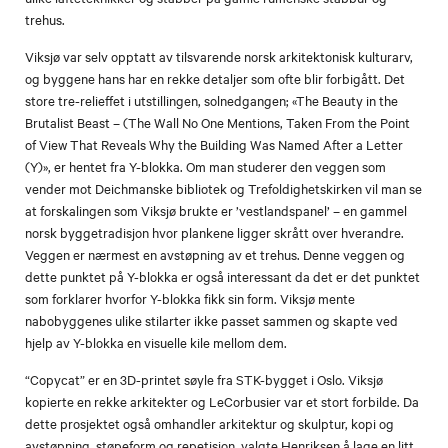
trehus.
Viksjø var selv opptatt av tilsvarende norsk arkitektonisk kulturarv,
og byggene hans har en rekke detaljer som ofte blir forbigått. Det
store tre-relieffet i utstillingen, solnedgangen; «The Beauty in the
Brutalist Beast – (The Wall No One Mentions, Taken From the Point
of View That Reveals Why the Building Was Named After a Letter
(Y)», er hentet fra Y-blokka. Om man studerer den veggen som
vender mot Deichmanske bibliotek og Trefoldighetskirken vil man se
at forskalingen som Viksjø brukte er ’vestlandspanel’ – en gammel
norsk byggetradisjon hvor plankene ligger skrått over hverandre.
Veggen er nærmest en avstøpning av et trehus. Denne veggen og
dette punktet på Y-blokka er også interessant da det er det punktet
som forklarer hvorfor Y-blokka fikk sin form. Viksjø mente
nabobyggenes ulike stilarter ikke passet sammen og skapte ved
hjelp av Y-blokka en visuelle kile mellom dem.
“Copycat” er en 3D-printet søyle fra STK-bygget i Oslo. Viksjø
kopierte en rekke arkitekter og LeCorbusier var et stort forbilde. Da
dette prosjektet også omhandler arkitektur og skulptur, kopi og
avstøpning, støpeform og repetisjon, valgte Henriksen å lage en litt