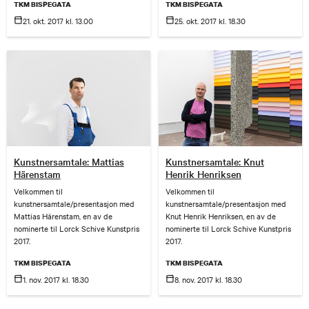
TKM BISPEGATA
TKM BISPEGATA
21. okt.
2017
kl. 13.00
25. okt.
2017
kl. 18.30
Kunstnersamtale: Mattias
Kunstnersamtale: Knut
Härenstam
Henrik Henriksen
Velkommen til
Velkommen til
kunstnersamtale/presentasjon med
kunstnersamtale/presentasjon med
Mattias Härenstam, en av de
Knut Henrik Henriksen, en av de
nominerte til Lorck Schive Kunstpris
nominerte til Lorck Schive Kunstpris
2017.
2017.
TKM BISPEGATA
TKM BISPEGATA
1. nov.
2017
kl. 18.30
8. nov.
2017
kl. 18.30