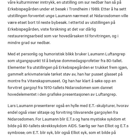
våre kulturminner inntrykk, en utstilling om sur nedbør han så på
Erkebispegården under et besøk i Trondheim i 1989. Etter å ha sett
utstillingen forventet unge Laumann nærmest at Nidarosdomen ville
være etset bort til neste bybesøk. I ettertid av utstillingen på
Erkebispegården, viste forskning at det var dårlig
restaureringsarbeid som var hovedårsaken til forvitringen, og i
mindre grad sur nedbør.
Med et personlig og humoristisk blikk bruker Laumann Luftangrep
som utgangspunkt til å belyse dommedagsprofetier fra 80-tallet.
Elementer fra utstillingen på Erkebispegården er trukket frem igjen,
gammelt arkivmateriale tørket støv av, han har pusset glasset på
montre fra Vitenskapsmuseet. Og han har klart å søke opp en
forvitret gargoyl fra 1910-tallets Nidarosdomen som dannet
hovedelementet i den grafiske presentasjonen av Luftangrep.
Lars Laumann presenterer også en hylle med E.T.-skulpturer, hvorav
endel også viser slitasje og forvitring tilsvarende gargoylen fra
Nidarosdomen. For Laumann blir E.T.s og hans mystiske sykdom et
bilde på 80-tallets skrekksykdom AIDS. Særlig ser han Elliot og E.T.s
symbiose; om E.T. blir syk, blir også Elliot syk, som et bilde på