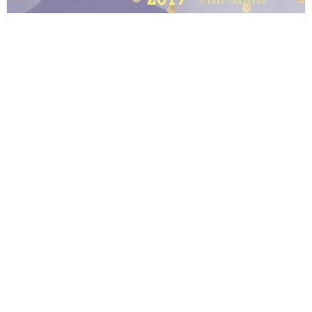
Før-åpningsfest / Pre-opening Party: Lorck Schive kunstpris
2017
-LORCK SCHIVE KUNSTPRIS - BAR - DJ KITTY HERTLING - Sniktitt på Lorck
Schive kunstpris. Utstillingen er åpen mellom kl. 19 og 20. Festen fortsetter
etterpå! Ann-Cathrin Hertling AKA Dj Kitty Hertling snurrer plater. Idar, som
tidvis er å finne bak bardisken på Moskus, serverer deg leskende drikke. GRATIS
inngang! Arrangementet har 18 års aldersgrense.
TKM BISPEGATA
30. sep.
2017
kl. 19.00
Trondheim kunstmuseum
Besøksadresse:
Bispegata 7b
7013 Trondheim