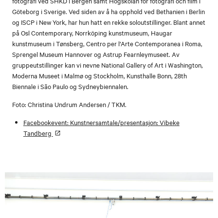
fotografi ved SHKD i Bergen samt Högskolan för fotografi och film i
Göteborg i Sverige. Ved siden av å ha opphold ved Bethanien i Berlin
og ISCP i New York, har hun hatt en rekke soloutstillinger. Blant annet
på Osl Contemporary, Norrköping kunstmuseum, Haugar
kunstmuseum i Tønsberg, Centro per l’Arte Contemporanea i Roma,
Sprengel Museum Hannover og Astrup Fearnleymuseet. Av
gruppeutstillinger kan vi nevne National Gallery of Art i Washington,
Moderna Museet i Malmø og Stockholm, Kunsthalle Bonn, 28th
Biennale i São Paulo og Sydneybiennalen.
Foto: Christina Undrum Andersen / TKM.
Facebookevent: Kunstnersamtale/presentasjon: Vibeke
Tandberg