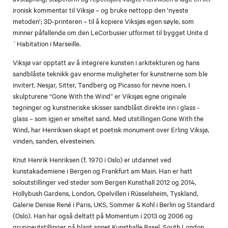
ironisk kommentar til Viksjø – og bruke nettopp den ’nyeste
metoden’; 3D-printeren – til å kopiere Viksjøs egen søyle, som
minner påfallende om den LeCorbusier utformet til bygget Unite d
´Habitation i Marseille.
Viksjø var opptatt av å integrere kunsten i arkitekturen og hans
sandblåste teknikk gav enorme muligheter for kunstnerne som ble
invitert. Nesjar, Sitter, Tandberg og Picasso for nevne noen. I
skulpturene “Gone With the Wind” er Viksjøs egne originale
tegninger og kunstneriske skisser sandblåst direkte inn i glass -
glass – som igjen er smeltet sand. Med utstillingen Gone With the
Wind, har Henriksen skapt et poetisk monument over Erling Viksjø,
vinden, sanden, elvesteinen.
Knut Henrik Henriksen (f. 1970 i Oslo) er utdannet ved
kunstakademiene i Bergen og Frankfurt am Main. Han er hatt
soloutstillinger ved steder som Bergen Kunsthall 2012 og 2014,
Hollybush Gardens, London, Opelvillen i Rüsselsheim, Tyskland,
Galerie Denise René i Paris, UKS, Sommer & Kohl i Berlin og Standard
(Oslo). Han har også deltatt på Momentum i 2013 og 2006 og
gruppeutstillinger på blant annet Kunsthalle Basel, South London