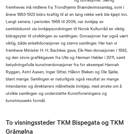
fremheves må midlene fra Trondhjems Brændevinssamlag, som i
årene 1883-1923 bidro kraftig til at en lang rekke verk ble kjøpt inn.
Langt senere, i perioden 1968 til 2006, var innkjøp av
samtidskunst via innkjøpsordningen til Norsk Kulturråd en viktig
bidragsyter til utviklingen av samlingen. Donasjoner har også vært
viktig, både enkeltdonasjoner og større samlinger. Her kan vi
fremheve Minister H. H. Bachkes gave, Eik-Nes-donasjonen i 1992,
og den store grafikkgaven fra Ulla og Herman Hebler i 2011, samt
betydningsfulle kunstnerdonasjoner fra for eksempel Hannah
Ryggen, Astri Aasen, Inger Sitter, Håkon Bleken og Ole Sjølie,
blant mange. Samlingen er naturligvis også resultat av mange
intendanter og direktørers målrettede innkjøp, med ønske om å
utvikle samlingen og understøtte Kunstforeningens og
kunstmuseets formål.
To visningssteder TKM Bispegata og TKM
Gråmølna