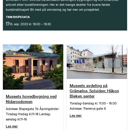
arkivet etter kunstforeningen. Her er det mange skatter fra byens første
kunstinstitusjon! Bli med på omvisning og hør mer om prosjektet.
TKM BISPEGATA
15. sep.
2023
kl. 18.00 – 18.30
Museets avdeling på
Gråmølna, Solsiden: Håkon
Bleken senter
Museets hovedbygning ved
Nidarosdomen
Torsdag-Søndag kl. 11.00 - 16.00
Adresse: Trenerys gate 9
Adresse: Bispegata 7b Åpningstider:
Tirsdag-fredag kl.11-18 Lørdag-
Les mer
søndag kl.11-16
Les mer