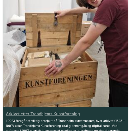
Arkivet etter Trondhjems Kunstforening
I 2023 foregår et viktig prosjekt på Trondheim kunstmuseum, hvor arkivet (1845 –
1997) etter Trondhjems Kunstforening skal gjennomgås og digitaliseres. Ved
stiftelsen i 1997 overtok kunstmuseet samlingen, bygningen og det tilhørende