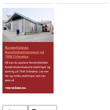
Nordenfjeldske
Kunstindustrimuseum på
TKM Gråmølna
Nå kan du oppleve Nordenfjeldske
Kunstindustrimuseums utstillinger og
samling på TKM Gråmølna. Les mer
her og hvilke utstillinger som kan
sees nå.
TKM GRÅMØLNA