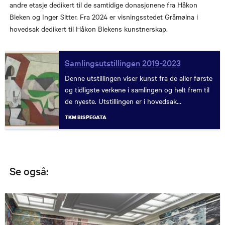
andre etasje dedikert til de samtidige donasjonene fra Håkon
Bleken og Inger Sitter. Fra 2024 er visningsstedet Gråmølna i
hovedsak dedikert til Håkon Blekens kunstnerskap.
Samlingsutstillingen 2019-2023
Denne utstillingen viser kunst fra de aller første
og tidligste verkene i samlingen og helt frem til
de nyeste. Utstillingen er i hovedsak
kronologisk oppbygd, med en tematisk
TKM BISPEGATA
presentasjon i hver sal.
Se også: