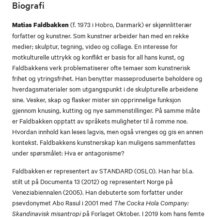
Biografi
(f. 1973 i Hobro, Danmark) er skjønnlitterær
Matias Faldbakken
forfatter og kunstner. Som kunstner arbeider han med en rekke
medier; skulptur, tegning, video og collage. En interesse for
motkulturelle uttrykk og konflikt er basis for all hans kunst, og
Faldbakkens verk problematiserer ofte temaer som kunstnerisk
frihet og ytringsfrihet. Han benytter masseproduserte beholdere og
hverdagsmaterialer som utgangspunkt i de skulpturelle arbeidene
sine. Vesker, skap og flasker mister sin opprinnelige funksjon
gjennom knusing, kutting og nye sammenstillinger. På samme måte
er Faldbakken opptatt av språkets muligheter til å romme noe.
Hvordan innhold kan leses lagvis, men også vrenges og gis en annen
kontekst. Faldbakkens kunstnerskap kan muligens sammenfattes
under spørsmålet: Hva er antagonisme?
Faldbakken er representert av STANDARD (OSLO). Han har bl.a.
stilt ut på Documenta 13 (2012) og representert Norge på
Veneziabiennalen (2005). Han debuterte som forfatter under
psevdonymet Abo Rasul i 2001 med
The Cocka Hola Company:
Skandinavisk misantropi
på Forlaget Oktober. I 2019 kom hans femte