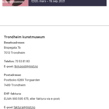
20. mars – 19. sep.
2021
Trondheim kunstmuseum
Besøksadresse:
Bispegata 7b
7013 Trondheim
Telefon:
73 53 81 80
E-post:
tkm.post@mist.no
Postadresse:
Postboks 6289 Torgaarden
7489 Trondheim
EHF-faktura:
ELMA 993 595 675, eller faktura via e-post:
E-post
faktura@mist.no