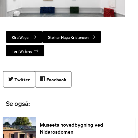
Matias Faldbakken, «MONSTRUM», 2021. Tegning og skulptur. Foto: Susann Jamtøy / TKM.
Kira Wager
Steinar Haga Kristensen
Tori Wrånes
Twitter
Facebook
Se også:
Museets hovedbygning ved
Nidarosdomen