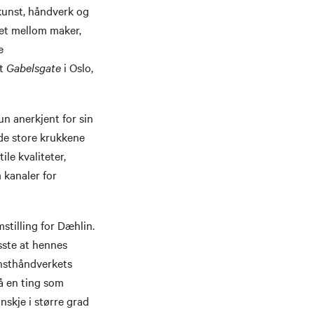
kunst, håndverk og
det mellom maker,
e
et
Gabelsgate
i Oslo,
hun anerkjent for sin
 de store krukkene
ile kvaliteter,
 kanaler for
tilling for Dæhlin.
sste at hennes
nsthåndverkets
å en ting som
nskje i større grad