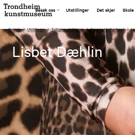
Besøk oss
Utstillinger
Det skjer
Skole
Forside
Utstillinger
Tidligere utstillinger
Passing Motherhood
Li
Lisbet Dæhlin