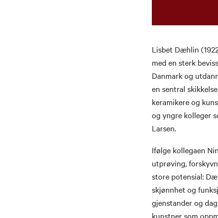
Lisbet Dæhlin (192
med en sterk beviss
Danmark og utdanne
en sentral skikkels
keramikere og kunst
og yngre kolleger 
Larsen.
Ifølge kollegaen Ni
utprøving, forskyv
store potensial: Dæh
skjønnhet og funksj
gjenstander og dagl
kunstner som oppmu