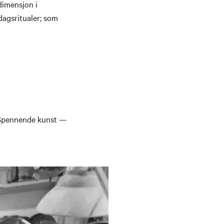
dimensjon i
dagsritualer; som
“Spennende kunst —