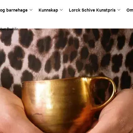
 og barnehage
Kunnskap
Lorck Schive Kunstpris
Om
sbet Dæhlin