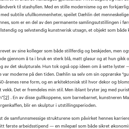
håndverk til stashyllen. Med en stille modernisme og en forkjærlig
med subtile ufullkommenheter, speilet Dæhlin det menneskelige p
nes, som er en del av den permanente samlingsutstillingen i først
lstendig og selvstendig kunstnerisk utsagn, et objekt som både 
krevet av sine kolleger som både stillferdig og beskjeden, men o
e gjennom å ta i bruk en sterk blå, matt glasur og at hun gikk 
ng av det skulpturale. Hun tok også opp ideen om å sette lyster
e var moderne på den tiden. Dæhlin sa selv om sin opprørske “gul
-årenes rene form, og en arkitektonisk stil hvor dekor og bloms
t vekk. Det er fremdeles min stil. Men iblant bryter jeg med puri
n”
[2]
. En av disse gullkoppene, som barnebarnet, kunstneren Ma
rgenkaffen, blir en skulptur i utstillingsperioden.
t de samfunnsmessige strukturene som påvirket hennes karriere. 
sitt første arbeidsstipend — en milepæl som både sikret økonom