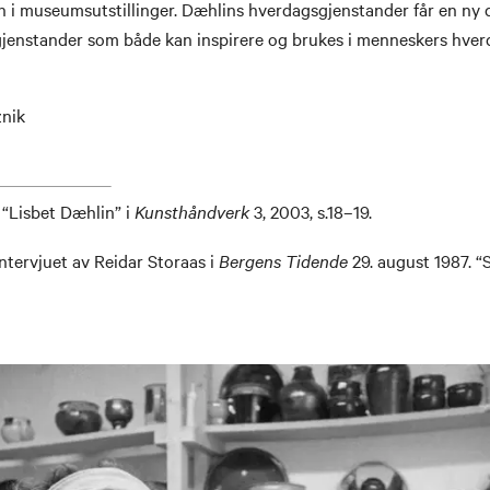
n i museumsutstillinger. Dæhlins hverdagsgjenstander får en ny 
gjenstander som både kan inspirere og brukes i menneskers hver
nik
 “Lisbet Dæhlin” i
Kunsthåndverk
3, 2003, s.18–19.
ntervjuet av Reidar Storaas i
Bergens Tidende
29. august 1987. 