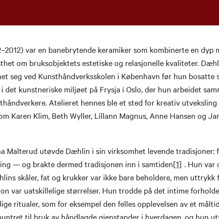
2–2012) var en banebrytende keramiker som kombinerte en dyp m
thet om bruksobjektets estetiske og relasjonelle kvaliteter. Dæhli
t seg ved Kunsthåndverksskolen i København før hun bosatte s
e i det kunstneriske miljøet på Frysja i Oslo, der hun arbeidet s
håndverkere. Atelieret hennes ble et sted for kreativ utvekslin
som Karen Klim, Beth Wyller, Lillann Magnus, Anne Hansen og Ja
na Malterud utøvde Dæhlin i sin virksomhet levende tradisjoner: f
ning — og brakte dermed tradisjonen inn i samtiden
[1]
. Hun var
lins skåler, fat og krukker var ikke bare beholdere, men uttrykk f
on var uatskillelige størrelser. Hun trodde på det intime forhold
ige ritualer, som for eksempel den felles opplevelsen av et målti
ntret til bruk av håndlagde gjenstander i hverdagen, og hun ut