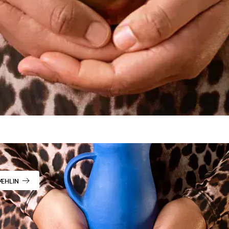
DÆHLIN