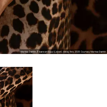
Maritea Dæhlin, Å bære en kopp (Lisbet), detalj, foto, 2025. Courtesy Maritea Dæhlin