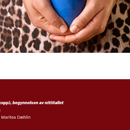
lkopp), begynnelsen av nittitallet
s
l Maritea Dæhlin