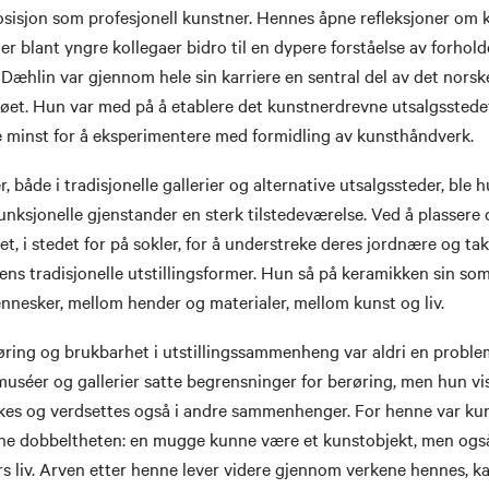
osisjon som profesjonell kunstner. Hennes åpne refleksjoner om 
ler blant yngre kollegaer bidro til en dypere forståelse av forhol
Dæhlin var gjennom hele sin karriere en sentral del av det norsk
øet. Hun var med på å etablere det kunstnerdrevne utsalgssted
ke minst for å eksperimentere med formidling av kunsthåndverk.
, både i tradisjonelle gallerier og alternative utsalgssteder, ble 
 funksjonelle gjenstander en sterk tilstedeværelse. Ved å plassere
et, i stedet for på sokler, for å understreke deres jordnære og takt
ens tradisjonelle utstillingsformer. Hun så på keramikken sin som
nesker, mellom hender og materialer, mellom kunst og liv.
ing og brukbarhet i utstillingssammenheng var aldri en problems
uséer og gallerier satte begrensninger for berøring, men hun vi
kes og verdsettes også i andre sammenhenger. For henne var ku
ne dobbeltheten: en mugge kunne være et kunstobjekt, men ogs
s liv. Arven etter henne lever videre gjennom verkene hennes, ka