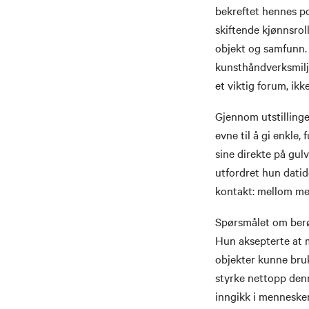
bekreftet hennes p
skiftende kjønnsrol
objekt og samfunn. 
kunsthåndverksmilj
et viktig forum, ik
Gjennom utstillinger
evne til å gi enkle,
sine direkte på gulv
utfordret hun datid
kontakt: mellom men
Spørsmålet om berør
Hun aksepterte at m
objekter kunne bru
styrke nettopp den
inngikk i mennesker