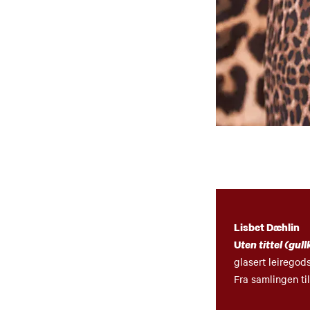
Lisbet Dæhlin
U
ten tittel (gul
glasert leiregod
Fra samlingen ti