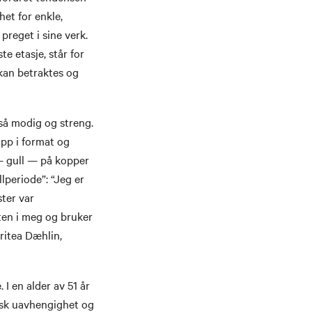
het for enkle,
reget i sine verk.
e etasje, står for
kan betraktes og
gså modig og streng.
opp i format og
 — gull — på kopper
lperiode”: “Jeg er
ter var
sten i meg og bruker
ritea Dæhlin,
I en alder av 51 år
isk uavhengighet og