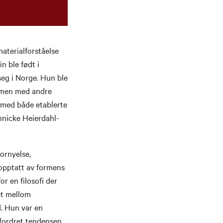
aterialforståelse
n ble født i
eg i Norge. Hun ble
ammen med andre
g med både etablerte
nnicke Heierdahl-
ornyelse,
 opptatt av formens
or en filosofi der
et mellom
d. Hun var en
fordret tendensen