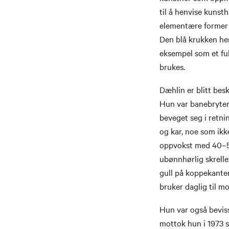
til å henvise kunst
elementære former 
Den blå krukken hen
eksempel som et ful
brukes.
Dæhlin er blitt bes
Hun var banebrytend
beveget seg i retni
og kar, noe som ikk
oppvokst med 40–50
ubønnhørlig skrelle
gull på koppekante
bruker daglig til mo
Hun var også beviss
mottok hun i 1973 