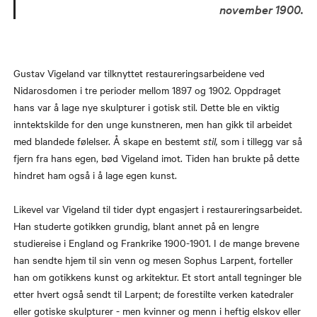
november 1900.
Gustav Vigeland var tilknyttet restaureringsarbeidene ved
Nidarosdomen i tre perioder mellom 1897 og 1902. Oppdraget
hans var å lage nye skulpturer i gotisk stil. Dette ble en viktig
inntektskilde for den unge kunstneren, men han gikk til arbeidet
med blandede følelser. Å skape en bestemt
stil,
som i tillegg var så
fjern fra hans egen, bød Vigeland imot. Tiden han brukte på dette
hindret ham også i å lage egen kunst.
Likevel var Vigeland til tider dypt engasjert i restaureringsarbeidet.
Han studerte gotikken grundig, blant annet på en lengre
studiereise i England og Frankrike 1900-1901. I de mange brevene
han sendte hjem til sin venn og mesen Sophus Larpent, forteller
han om gotikkens kunst og arkitektur. Et stort antall tegninger ble
etter hvert også sendt til Larpent; de forestilte verken katedraler
eller gotiske skulpturer - men kvinner og menn i heftig elskov eller