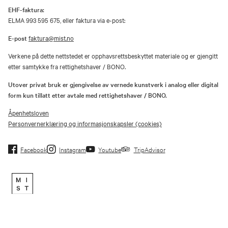
EHF-faktura:
ELMA 993 595 675, eller faktura via e-post:
E-post
faktura@mist.no
Verkene på dette nettstedet er opphavsrettsbeskyttet materiale og er gjengitt
etter samtykke fra rettighetshaver / BONO.
Utover privat bruk er gjengivelse av vernede kunstverk i analog eller digital
form kun tillatt etter avtale med rettighetshaver / BONO.
Åpenhetsloven
Personvernerklæring og informasjonskapsler (cookies)
Facebook
Instagram
Youtube
TripAdvisor
Museene i Sør-Trøndelag