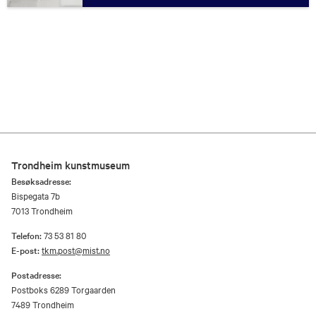
Trondheim kunstmuseum
Besøksadresse:
Bispegata 7b
7013 Trondheim
Telefon:
73 53 81 80
E-post:
tkm.post@mist.no
Postadresse:
Postboks 6289 Torgaarden
7489 Trondheim