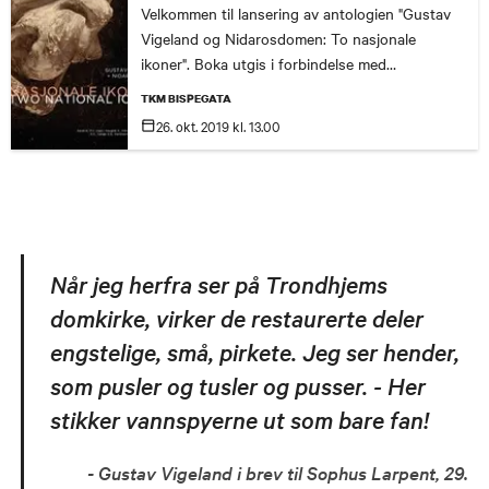
Velkommen til lansering av antologien "Gustav
Vigeland og Nidarosdomen: To nasjonale
ikoner". Boka utgis i forbindelse med
Vigelandjubileet 2019. Les mer om programmet
TKM BISPEGATA
her!
26. okt.
2019
kl. 13.00
Når jeg herfra ser på Trondhjems
domkirke, virker de restaurerte deler
engstelige, små, pirkete. Jeg ser hender,
som pusler og tusler og pusser. - Her
stikker vannspyerne ut som bare fan!
Gustav Vigeland i brev til Sophus Larpent, 29.