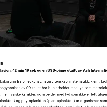
5​
llasjon, 42 min 19 sek og en USB-pinne utgitt av Ash Internati
akgrunn fra billedkunst, naturvitenskap, matematikk, kjemi, bio
 begynnelsen av 90-tallet har hun arbeidet med lyd som material
 men fysiske karakter, og arbeider med lyd som ikke er lett tilgjen
lankton) og phytoplankton (planteplankton) er organismer som d
, fisk og krepsdyr lever av zooplankton, som i sin tur lever av ph