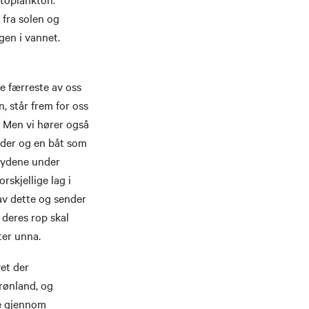
 fra solen og
gen i vannet.
de færreste av oss
n, står frem for oss
. Men vi hører også
rder og en båt som
lydene under
skjellige lag i
av dette og sender
 deres rop skal
ter unna.
et der
Grønland, og
se gjennom