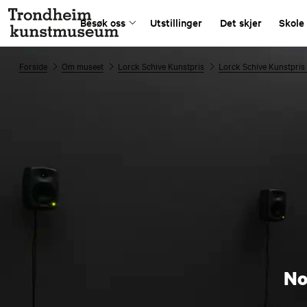
Besøk oss
Utstillinger
Det skjer
Skole
Forside
Om museet
Lorck Schive Kunstpris
Lorck Schive Kunstpris
No