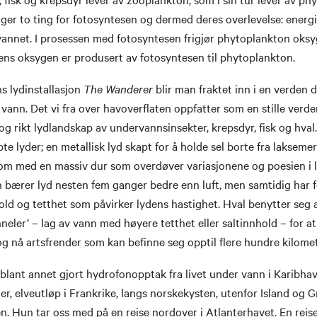
er to ting for fotosyntesen og dermed deres overlevelse: energi
vannet. I prosessen med fotosyntesen frigjør phytoplankton oksy
ens oksygen er produsert av fotosyntesen til phytoplankton.
 lydinstallasjon
The Wanderer
blir man fraktet inn i en verden 
 vann. Det vi fra over havoverflaten oppfatter som en stille verde
g rikt lydlandskap av undervannsinsekter, krepsdyr, fisk og hval
 lyder; en metallisk lyd skapt for å holde sel borte fra lakseme
som med en massiv dur som overdøver variasjonene og poesien i 
 bærer lyd nesten fem ganger bedre enn luft, men samtidig har for
hold og tetthet som påvirker lydens hastighet. Hval benytter seg 
neler’ – lag av vann med høyere tetthet eller saltinnhold – for at
g nå artsfrender som kan befinne seg opptil flere hundre kilome
lant annet gjort hydrofonopptak fra livet under vann i Karibhav
r, elveutløp i Frankrike, langs norskekysten, utenfor Island og 
. Hun tar oss med på en reise nordover i Atlanterhavet. En rei