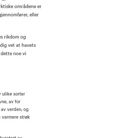
arktiske områdene er
gjennomfører, eller
es rikdom og
dig vet at havets
 dette noe vi
 ulike sorter
ne, av for
r av verden, og
g varmere strøk
kuratert av