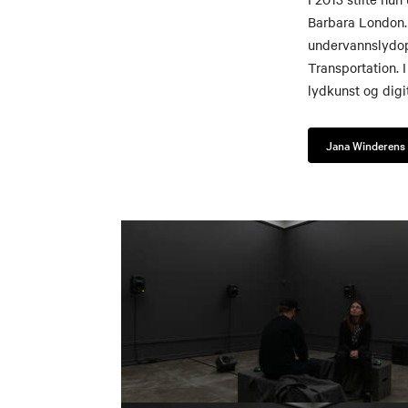
Barbara London.
undervannslydop
Transportation. 
lydkunst og digit
Jana Winderens 