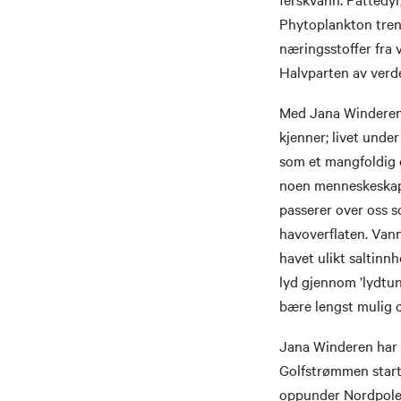
Phytoplankton treng
næringsstoffer fra 
Halvparten av verd
Med Jana Winderens
kjenner; livet under
som et mangfoldig o
noen menneskeskapte
passerer over oss 
havoverflaten. Vann
havet ulikt saltinn
lyd gjennom ’lydtun
bære lengst mulig o
Jana Winderen har b
Golfstrømmen starte
oppunder Nordpolen