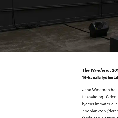
The Wanderer,
201
16-kanals lydinsta
Jana Winderen har b
fiskeøkologi. Siden
lydens immaterielle,
Zooplankton (dyrep
ferskvann. Pattedyr