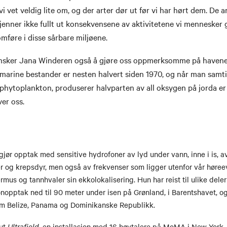
i vet veldig lite om, og der arter dør ut før vi har hørt dem. De 
kjenner ikke fullt ut konsekvensene av aktivitetene vi mennesker 
mføre i disse sårbare miljøene.
ønsker Jana Winderen også å gjøre oss oppmerksomme på haven
marine bestander er nesten halvert siden 1970, og når man samti
phytoplankton, produserer halvparten av all oksygen på jorda er
ver oss.
gjør opptak med sensitive hydrofoner av lyd under vann, inne i is, av
er og krepsdyr, men også av frekvenser som ligger utenfor vår høreev
mus og tannhvaler sin ekkolokalisering. Hun har reist til ulike dele
onopptak ned til 90 meter under isen på Grønland, i Barentshavet, o
om Belize, Panama og Dominikanske Republikk.
 ut
Ultrafield
, en installasjon med 16 høytalere på MoMA i New York, 