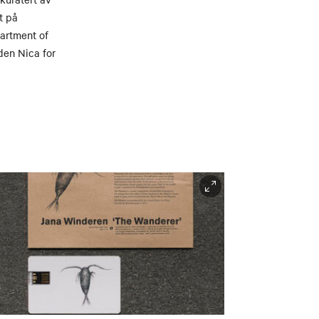
t på
artment of
den Nica for