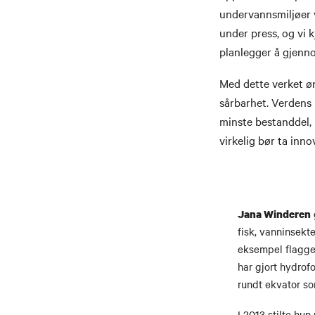
undervannsmiljøer v
under press, og vi 
planlegger å gjenno
Med dette verket 
sårbarhet. Verdens 
minste bestanddel, 
virkelig bør ta inno
Jana Winderen
fisk, vanninsekt
eksempel flagger
har gjort hydrof
rundt ekvator s
I 2013 stilte hun