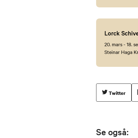
Lorck Schive
20. mars - 18.
Steinar Haga K
Twitter
Se også: