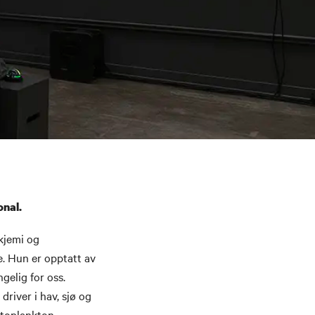
onal.
kjemi og
e. Hun er opptatt av
gelig for oss.
river i hav, sjø og
ytoplankton.