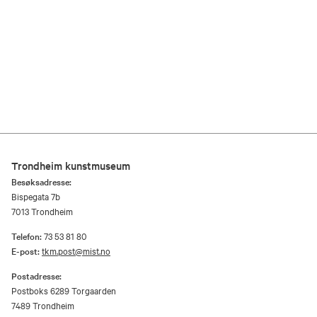
Trondheim kunstmuseum
Besøksadresse:
Bispegata 7b
7013 Trondheim
Telefon:
73 53 81 80
E-post:
tkm.post@mist.no
Postadresse:
Postboks 6289 Torgaarden
7489 Trondheim