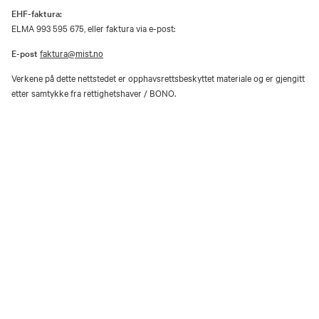
EHF-faktura:
ELMA 993 595 675, eller faktura via e-post:
E-post
faktura@mist.no
Verkene på dette nettstedet er opphavsrettsbeskyttet materiale og er gjengitt
etter samtykke fra rettighetshaver / BONO.
Utover privat bruk er gjengivelse av vernede kunstverk i analog eller digital
form kun tillatt etter avtale med rettighetshaver / BONO.
Åpenhetsloven
Personvernerklæring og informasjonskapsler (cookies)
Facebook
Instagram
Youtube
TripAdvisor
Museene i Sør-Trøndelag