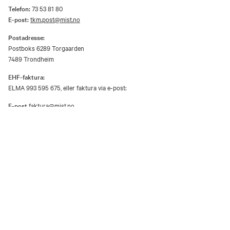
Telefon:
73 53 81 80
E-post:
tkm.post@mist.no
Postadresse:
Postboks 6289 Torgaarden
7489 Trondheim
EHF-faktura:
ELMA 993 595 675, eller faktura via e-post:
E-post
faktura@mist.no
Verkene på dette nettstedet er opphavsrettsbeskyttet materiale og er gjengitt
etter samtykke fra rettighetshaver / BONO.
Utover privat bruk er gjengivelse av vernede kunstverk i analog eller digital
form kun tillatt etter avtale med rettighetshaver / BONO.
Åpenhetsloven
Personvernerklæring og informasjonskapsler (cookies)
Facebook
Instagram
Youtube
TripAdvisor