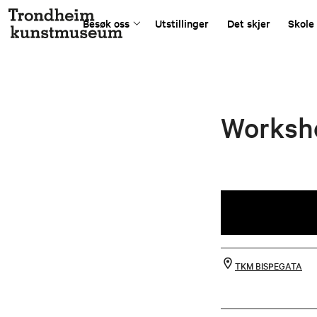
Besøk oss
Utstillinger
Det skjer
Skole
Worksho
TKM BISPEGATA