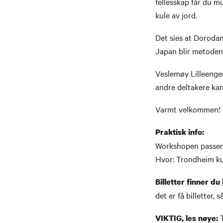
fellesskap får du m
kule av jord.
Det sies at Dorodan
Japan blir metoden 
Veslemøy Lilleenge
andre deltakere kan
Varmt velkommen!
Praktisk info:
Workshopen passer
Hvor: Trondheim 
Billetter finner du
det er få billetter, 
T
VIKTIG,
les nøye: