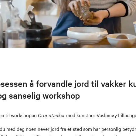
osessen å forvandle jord til vakker ku
og sanselig workshop
en til workshopen
Grunntanker
med kunstner Veslemøy Lilleeng
du med deg noen never jord fra et sted som har personlig betydn