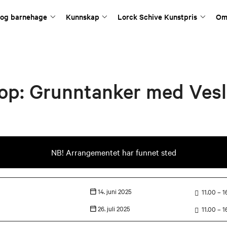
 og barnehage
Kunnskap
Lorck Schive Kunstpris
Om
p: Grunntanker med Vesl
NB! Arrangementet har funnet sted
14. juni 2025
11.00 – 1
26. juli 2025
11.00 – 1