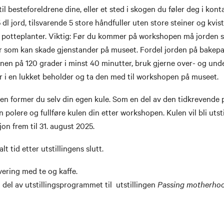
il besteforeldrene dine, eller et sted i skogen du føler deg i kon
dl jord, tilsvarende 5 store håndfuller uten store steiner og kvis
r potteplanter. Viktig: Før du kommer på workshopen må jorden s
r som kan skade gjenstander på museet. Fordel jorden på bakepap
vnen på 120 grader i minst 40 minutter, bruk gjerne over- og und
er i en lukket beholder og ta den med til workshopen på museet.
en former du selv din egen kule. Som en del av den tidkrevende 
polere og fullføre kulen din etter workshopen. Kulen vil bli utsti
jon frem til 31. august 2025.
alt tid etter utstillingens slutt.
rvering med te og kaffe.
 del av utstillingsprogrammet til utstillingen
Passing motherho