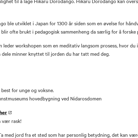
ulighet til å lage Hikaru Dorodango. Hikaru Dorodango kan overs
go ble utviklet i Japan for 1300 år siden som en øvelse for hånd
blir ofte brukt i pedagogisk sammenheng da særlig for å forske 
n leder workshopen som en meditativ langsom prosess, hvor du i
 dele minner knyttet til jorden du har tatt med deg.
 best for unge og voksne.
kunstmuseums hovedbygning ved Nidarosdomen
her
så vær rask!
a med jord fra et sted som har personlig betydning, det kan vær