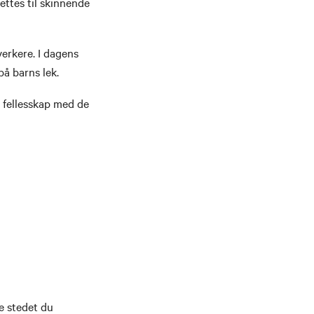
ettes til skinnende
verkere. I dagens
på barns lek.
 fellesskap med de
e stedet du