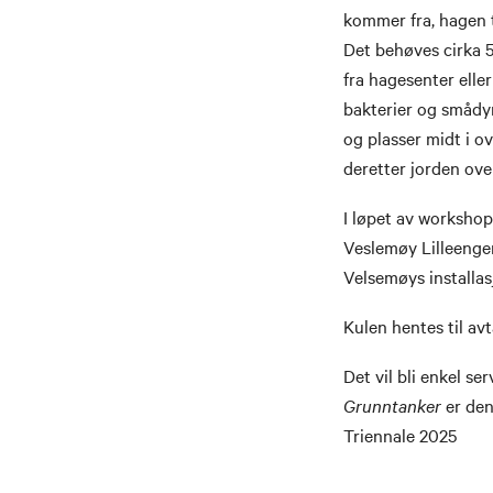
kommer fra, hagen t
Det behøves cirka 5 
fra hagesenter elle
bakterier og smådy
og plasser midt i o
deretter jorden ov
I løpet av workshop
Veslemøy Lilleengen 
Velsemøys installas
Kulen hentes til avt
Det vil bli enkel se
Grunntanker
er den
Triennale 2025