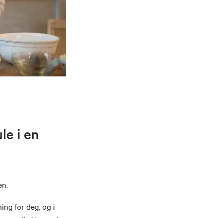
le i en
en.
ing for deg, og i