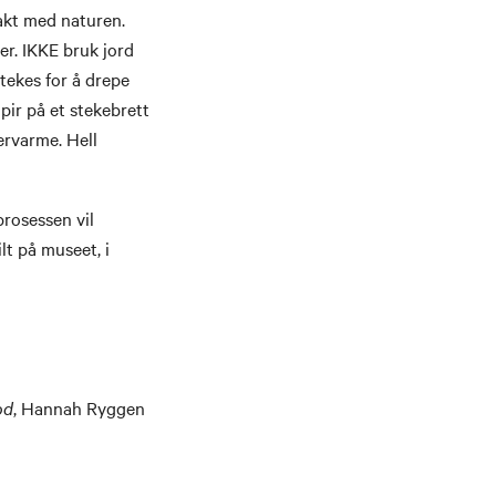
takt med naturen.
ter. IKKE bruk jord
tekes for å drepe
ir på et stekebrett
ervarme. Hell
prosessen vil
lt på museet, i
od
, Hannah Ryggen