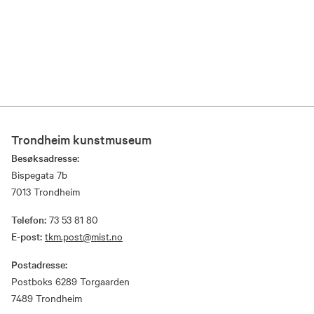
Trondheim kunstmuseum
Besøksadresse:
Bispegata 7b
7013 Trondheim
Telefon:
73 53 81 80
E-post:
tkm.post@mist.no
Postadresse:
Postboks 6289 Torgaarden
7489 Trondheim