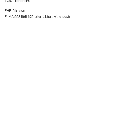
7489 Trondheim
EHF-faktura:
ELMA 993 595 675, eller faktura via e-post:
E-post
faktura@mist.no
Verkene på dette nettstedet er opphavsrettsbeskyttet materiale og er gjengitt
etter samtykke fra rettighetshaver / BONO.
Utover privat bruk er gjengivelse av vernede kunstverk i analog eller digital
form kun tillatt etter avtale med rettighetshaver / BONO.
Åpenhetsloven
Personvernerklæring og informasjonskapsler (cookies)
Facebook
Instagram
Youtube
TripAdvisor
Museene i Sør-Trøndelag