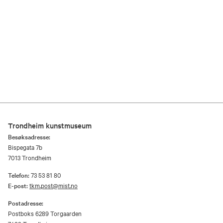
Trondheim kunstmuseum
Besøksadresse:
Bispegata 7b
7013 Trondheim
Telefon:
73 53 81 80
E-post:
tkm.post@mist.no
Postadresse:
Postboks 6289 Torgaarden