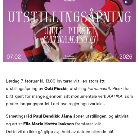
Lørdag 7. februar kl. 13.00 inviterer vi til en storslått
utstillingsåpning av
s utstilling
Eatnamastit.
Pieski har
Outi Pieski
blitt kjent for mange gjennom sitt monumentale verk
AAHKA
, som
pryder inngangspartiet i det nye regjeringskvartalet.
Sametingsråd
åpner utstillingen, og aktivist
Paul Bendikk Jåma
og artist
fremfører joik.
Ella Maria Hætta Isaksen
Dette vil du ikke gå glipp av, hold av datoen allerede nå!