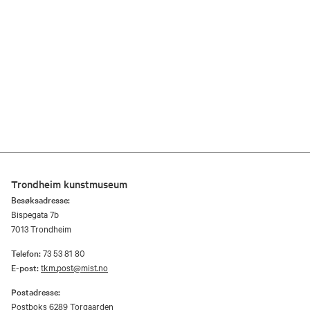
Trondheim kunstmuseum
Besøksadresse:
Bispegata 7b
7013 Trondheim
Telefon:
73 53 81 80
E-post:
tkm.post@mist.no
Postadresse:
Postboks 6289 Torgaarden