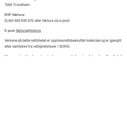
7489 Trondheim
EHF-faktura:
ELMA 993 595 675, eller faktura via e-post:
E-post
faktura@mist.no
Verkene på dette nettstedet er opphavsrettsbeskyttet materiale og er gjengitt
etter samtykke fra rettighetshaver / BONO.
Utover privat bruk er gjengivelse av vernede kunstverk i analog eller digital
form kun tillatt etter avtale med rettighetshaver / BONO.
Åpenhetsloven
Personvernerklæring og informasjonskapsler (cookies)
Facebook
Instagram
Youtube
TripAdvisor
Museene i Sør-Trøndelag