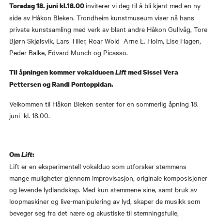
inviterer vi deg til å bli kjent med en ny
Torsdag 18. juni kl.18.00
side av Håkon Bleken. Trondheim kunstmuseum viser nå hans
private kunstsamling med verk av blant andre Håkon Gullvåg, Tore
Bjørn Skjølsvik, Lars Tiller, Roar Wold Arne E. Holm, Else Hagen,
Peder Balke, Edvard Munch og Picasso.
Til åpningen kommer vokalduoen
Lift
med Sissel Vera
Pettersen og Randi Pontoppidan.
Velkommen til Håkon Bleken senter for en sommerlig åpning 18.
juni kl. 18.00.
Om
Lift
:
Lift er en eksperimentell vokalduo som utforsker stemmens
mange muligheter gjennom improvisasjon, originale komposisjoner
og levende lydlandskap. Med kun stemmene sine, samt bruk av
loopmaskiner og live-manipulering av lyd, skaper de musikk som
beveger seg fra det nære og akustiske til stemningsfulle,