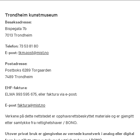
Trondheim kunstmuseum
Besøksadresse:
Bispegata 7b
7013 Trondheim
Telefon:
73 53 81 80
E-post:
tkm.post@mist.no
Postadresse:
Postboks 6289 Torgaarden
7489 Trondheim
EHF-faktura:
ELMA 993 595 675, eller faktura via e-post:
E-post
faktura@mist.no
Verkene på dette nettstedet er opphavsrettsbeskyttet materiale og er gjengitt
etter samtykke fra rettighetshaver / BONO.
Utover privat bruk er gjengivelse av vernede kunstverk i analog eller digital
form kun tillatt etter avtale med rettighetshaver / BONO.