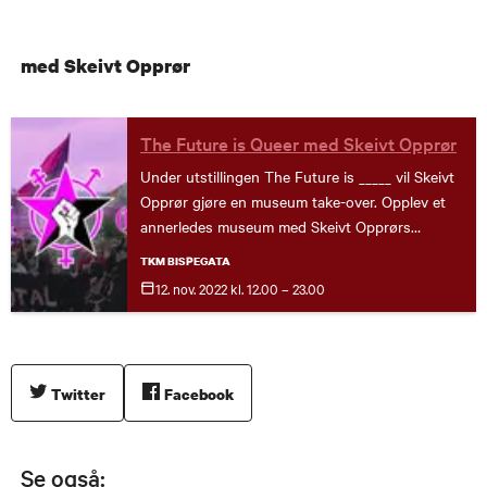
med Skeivt Opprør
The Future is Queer med Skeivt Opprør
Under utstillingen The Future is _____ vil Skeivt
Opprør gjøre en museum take-over. Opplev et
annerledes museum med Skeivt Opprørs
bokkafé, workshops og Utopisk sci-fidansefest!
TKM BISPEGATA
Se fullt program her.
12. nov.
2022
kl. 12.00 – 23.00
Twitter
Facebook
Se også: