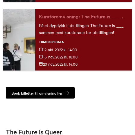
maktstrukturer.
Kuratoromvisning: The Future is _____.
Få et dypdykk i utstillingen The Future is ____
sammen med kuratorane for utstillingen!
TKM BISPEGATA
12. okt.
2022
kl. 14.00
16. nov.
2022
kl. 18.00
23. nov.
2022
kl. 14.00
Book billetter til omvisning her
The Future is Queer