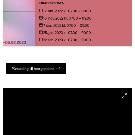
varsomt vekker og nærer kroppen med pust,
TKM BISPEGATA
flyt og indre fred. Dans er tidløs og grenseløs.
12. okt.
2022
kl. 07.00 – 09.00
Dansen har utallige former og forbindelser som
16. nov.
2022
kl. 07.00 – 09.00
er i kontinuerlig forandring og fornyelse. Det er
7. des.
2022
kl. 07.00 – 09.00
en livgivende praksis som aldri slutter, men som
25. jan.
2023
kl. 07.00 – 09.00
alltid er ny og nærende
22. feb.
2023
kl. 07.00 – 09.00
Påmelding til morgendans