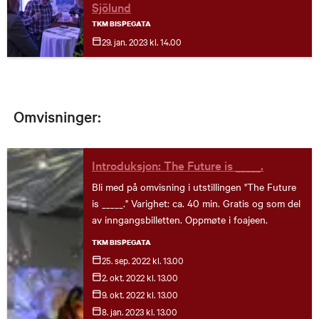
Sjölund
TKM BISPEGATA
29. jan.
2023
kl. 14.00
Omvisninger:
Introduksjon: The Future is _____.
Bli med på omvisning i utstillingen "The Future
is _____." Varighet: ca. 40 min. Gratis og som del
av inngangsbilletten. Oppmøte i foajeen.
TKM BISPEGATA
25. sep.
2022
kl. 13.00
2. okt.
2022
kl. 13.00
9. okt.
2022
kl. 13.00
8. jan.
2023
kl. 13.00