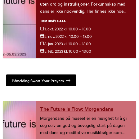
uten ord og instruksjoner. Forkunnskap med
dans er ikke nødvendig. Her finnes ikke noe
riktig og galt. Dansen har ingen dogmer, ingen
TKM BISPEGATA
religion og ingen fasit. Dansen er ikke en tanke
1. okt.
2022
kl. 10.00 – 13.00
eller en idé, en betraktning eller en konklusjon.
5. nov.
2022
kl. 10.00 – 13.00
Loan TP Hoan introduserer oss for en
8. jan.
2023
kl. 10.00 – 13.00
erfaringsbasert dansepraksis hvor vi møter oss
5. feb.
2023
kl. 10.00 – 13.00
selv og andre mennesker gjennom
kroppsnaturens egen visdom. Du er fri til å
komme og gå som du vil, men der du også vil få
mye ut av å delta under hele økten.
Påmelding Sweat Your Prayers
The Future is Flow: Morgendans
Morgendans på museet er en mulighet til å gi
seg selv en god og bevegelig start på dagen
med dans og meditative musikkbølger som