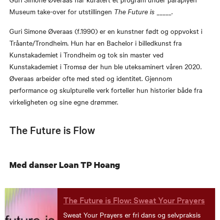
Museum take-over for utstillingen
The Future is
_____.
Guri Simone Øveraas (f.1990) er en kunstner født og oppvokst i
Tråante/Trondheim. Hun har en Bachelor i billedkunst fra
Kunstakademiet i Trondheim og tok sin master ved
Kunstakademiet i Tromsø der hun ble uteksaminert våren 2020.
Øveraas arbeider ofte med sted og identitet. Gjennom
performance og skulpturelle verk forteller hun historier både fra
virkeligheten og sine egne drømmer.
The Future is Flow
Med danser Loan TP Hoang
The Future is Flow: Sweat Your Prayers
Sweat Your Prayers er fri dans og selvpraksis