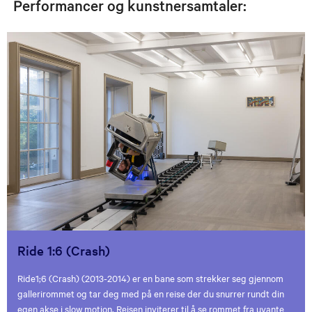
Performancer og kunstnersamtaler:
Ride 1:6 (Crash)
Ride1;6 (Crash) (2013-2014) er en bane som strekker seg gjennom
gallerirommet og tar deg med på en reise der du snurrer rundt din
egen akse i slow motion. Reisen inviterer til å se rommet fra uvante