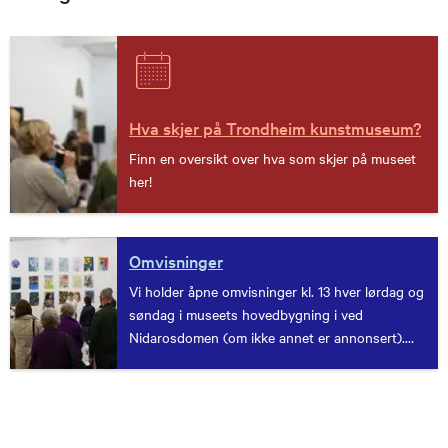
Hva skjer på Trondheim kunstmuseum?
Finn en oversikt over hva som skjer på museet
her!
Omvisninger
Vi holder åpne omvisninger kl. 13 hver lørdag og
søndag i museets hovedbygning i ved
Nidarosdomen (om ikke annet er annonsert).
Les mer om aktuelle omvisninger her.