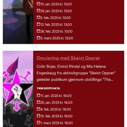
15. jan.
2023
kl. 13.00
29. jan.
2023
kl. 13.00
5. feb.
2023
kl. 13.00
12. feb.
2023
kl. 13.00
26. feb.
2023
kl. 13.00
5. mars
2023
kl. 13.00
Omvisning med Skeivt Opprør
Colin Bojer, Eivind Rindal og Mia Helene
Engeskaug fra aktivsitgruppa "Skeivt Opprør"
geleider publikum gjennom utstillinga "The
Future Is ..." med skeive anarkistiske briller. Vi
TKM BISPEGATA
skal prøve å gi innsikt i skeive anarkistiske
11. jan.
2023
kl. 18.00
perspektiver på framtida gjennom utvalgte
25. jan.
2023
kl. 18.00
verker. Vi skal tenke på hvordan vi går framtida i
8. feb.
2023
kl. 18.00
møte. Hva det vil si å gjøre framtida skeiv. Hva
15. feb.
2023
kl. 18.00
det betyr å gjøre skeivt opprør. Og hvordan og
1. mars
2023
kl. 18.00
hvorfor man vil prevertere samfunnets