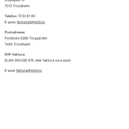
7013 Trondheim
Telefon:
73 53 81 80
E-post:
tkm.post@mist.no
Postadresse:
Postboks 6289 Torgaarden
7489 Trondheim
EHF-faktura:
ELMA 993 595 675, eller faktura via e-post:
E-post
faktura@mist.no
Verkene på dette nettstedet er opphavsrettsbeskyttet materiale og er gjengitt
etter samtykke fra rettighetshaver / BONO.
Utover privat bruk er gjengivelse av vernede kunstverk i analog eller digital
form kun tillatt etter avtale med rettighetshaver / BONO.
Åpenhetsloven
Personvernerklæring og informasjonskapsler (cookies)