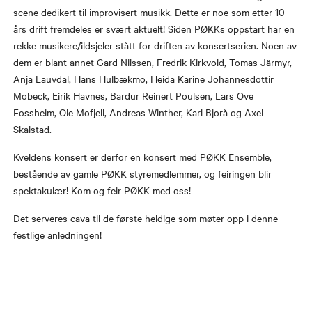
scene dedikert til improvisert musikk. Dette er noe som etter 10
års drift fremdeles er svært aktuelt! Siden PØKKs oppstart har en
rekke musikere/ildsjeler stått for driften av konsertserien. Noen av
dem er blant annet Gard Nilssen, Fredrik Kirkvold, Tomas Järmyr,
Anja Lauvdal, Hans Hulbækmo, Heida Karine Johannesdottir
Mobeck, Eirik Havnes, Bardur Reinert Poulsen, Lars Ove
Fossheim, Ole Mofjell, Andreas Winther, Karl Bjorå og Axel
Skalstad.
Kveldens konsert er derfor en konsert med PØKK Ensemble,
bestående av gamle PØKK styremedlemmer, og feiringen blir
spektakulær! Kom og feir PØKK med oss!
Det serveres cava til de første heldige som møter opp i denne
festlige anledningen!