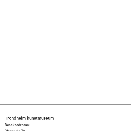
Trondheim kunstmuseum
Besøksadresse:
Bispegata 7b