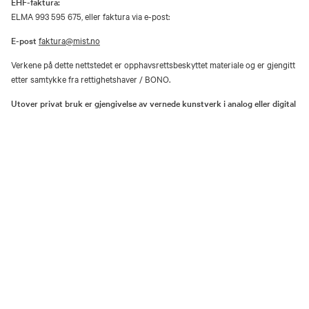
EHF-faktura:
ELMA 993 595 675, eller faktura via e-post:
E-post
faktura@mist.no
Verkene på dette nettstedet er opphavsrettsbeskyttet materiale og er gjengitt
etter samtykke fra rettighetshaver / BONO.
Utover privat bruk er gjengivelse av vernede kunstverk i analog eller digital
form kun tillatt etter avtale med rettighetshaver / BONO.
Åpenhetsloven
Personvernerklæring og informasjonskapsler (cookies)
Facebook
Instagram
Youtube
TripAdvisor
Museene i Sør-Trøndelag