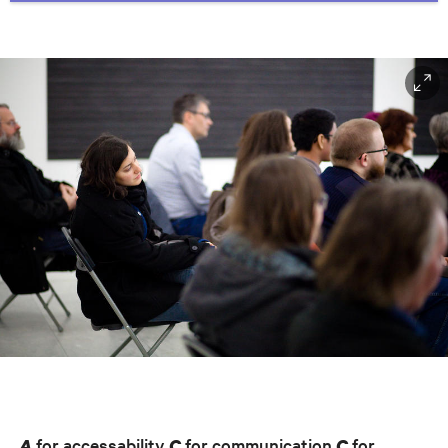
Kiasma, Helsinki (2018); and solo exhibitions of Mika Vainio: 50 Hz (2020). She
worked as Artistic Director of AV-arkki - The Centre for Finnish Media Art, where
she curated a number of screening programs (2009-2010).
for accessability
for communication
for
A
C
C