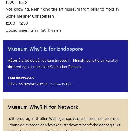
11.00 - 11.45
Not-knowing, Rethinking the art museum from pillar to mold av
Signe Meisner Christensen
12.00 - 12.30
Oppsummering av Kati Kivinen
Museum Why? E for Endospore
Måter å arbeide på i et kunstmuseum i klimakrisens tid av kurator,
skribent og kunstkritiker Sebastian Cichocki.
TKM BISPEGATA
25. november
2021
kl. 13.15 – 14.00
Museum Why? N for Network
I sitt foredrag vil Steffen Wellinger spekulere i museenes rolle i det
urbane og hvordan den fysiske tilstedeværelsen forholder seg til et
flerlaget økosystem av digitale, institusjonelle, økonomiske og