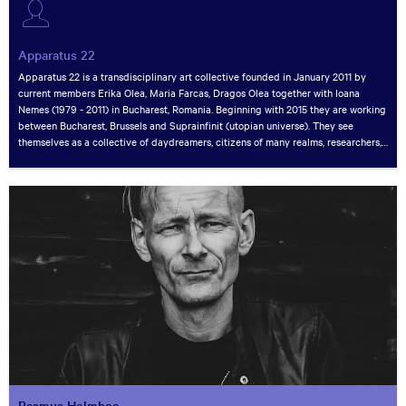
Apparatus 22
Apparatus 22 is a transdisciplinary art collective founded in January 2011 by
current members Erika Olea, Maria Farcas, Dragos Olea together with Ioana
Nemes (1979 - 2011) in Bucharest, Romania. Beginning with 2015 they are working
between Bucharest, Brussels and Suprainfinit (utopian universe). They see
themselves as a collective of daydreamers, citizens of many realms, researchers,
poetic activists and (failed) futurologists interested in exploring the intricate
relationships between economy, politics, gender studies, social movements,
religion and fashion in order to understand contemporary society. Queering and
touching the imagination of people are at centre of their art practice. Starting
with 2015 a major topic of research and reflection for Apparatus 22 is
SUPRAINFINIT utopian universe: a world-making attempt to use hope critically in
navigating present and future. In their very diverse works - installations,
performances, text based-shapes, reality is mixed with fiction and storytelling
and all merge with a critical approach drawing knowledge & experience from
design, sociology, literature and economics.
Rasmus Holmboe