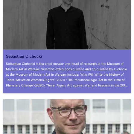
Sebastian Cichocki
Sebastian Cichocki is the chief curator and head of research at the Museum of
Modern Art in Warsaw. Selected exhibitions curated and co-curated by Cichocki
at the Museum of Modern Art in Warsaw include: ‘Who Will Write the History of
Tears. Artists on Women’s Rights’ (2021), ‘The Penumbral Age. Art in the Time of
Planetary Change’ (2020), ‘Never Again. Art against War and Fascism in the 20th
and 21st centuries’ (2019). Other recent curatorial projects include ‘The
Postartistic Congress’, Sokołowsko (2021), ‘Primary Forms’, exhibition at primary
schools around Poland (2021), Bródno Biennale, Warsaw (2018). Cichocki also
curated the Polish Pavilion at the 52nd and 54th Venice Biennales of Art (in 2007
with Monika Sosnowska, in 2011 with Yael Bartana). He has curated exhibitions in
the form of a novella, radio drama, opera libretto, parade, garden, post-growth
residency programme, and performance lectures. Cichocki is one of the founding
members of The Consortium for Postartistic Practices and The Office for
Postartistic Services. He is a 2018 fellow at the Center for Curatorial Leadership,