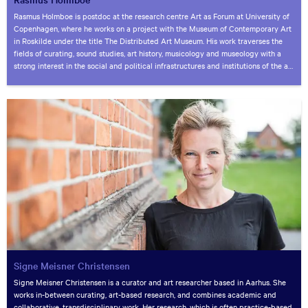
Rasmus Holmboe is postdoc at the research centre Art as Forum at University of
Copenhagen, where he works on a project with the Museum of Contemporary Art
in Roskilde under the title The Distributed Art Museum. His work traverses the
fields of curating, sound studies, art history, musicology and museology with a
strong interest in the social and political infrastructures and institutions of the art
world. PhD (2019) with the dissertation The Resonant Museum: Sound, Art and
the Politics of Curating.
Signe Meisner Christensen
Signe Meisner Christensen is a curator and art researcher based in Aarhus. She
works in-between curating, art-based research, and combines academic and
collaborative, transdisciplinary work. Her research, which is often practice-based,