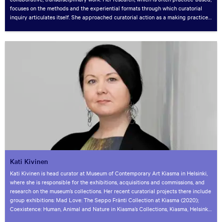
focuses on the methods and the experiential formats through which curatorial
inquiry articulates itself. She approached curatorial action as a making practice
that collaborates to enable ecosystems and shared worlds to grow. She holds a
PhD in contemporary curating from Aarhus University and presently teaches at
Urban Design and Art and Technology, Aalborg University. Recent publications
include co-editing the volume “New Infrastructures, Performative Infrastructures
in the Art Field”, special issue of Passepartout.
Kati Kivinen
Kati Kivinen is head curator at Museum of Contemporary Art Kiasma in Helsinki,
where she is responsible for the exhibitions, acquisitions and commissions, and
research on the museum’s collections. Her recent curatorial projects there include
group exhibitions: Mad Love: The Seppo Fränti Collection at Kiasma (2020);
Coexistence: Human, Animal and Nature in Kiasma’s Collections, Kiasma, Helsinki
(2019); There and Back Again: Contemporary Art from the Baltic Sea Region,