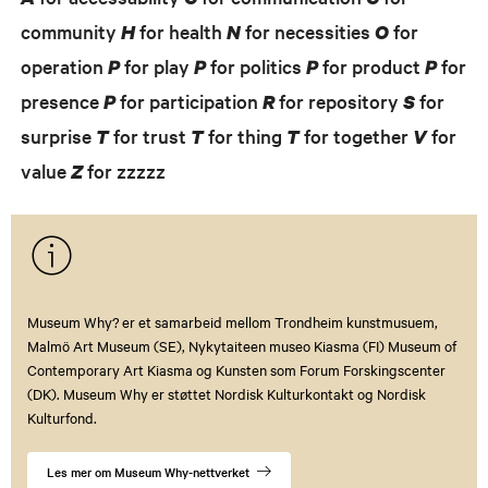
community
for health
for necessities
for
H
N
O
operation
for play
for politics
for product
for
P
P
P
P
presence
for participation
for repository
for
P
R
S
surprise
for trust
for thing
for together
for
T
T
T
V
value
for zzzzz
Z
Museum Why? er et samarbeid mellom Trondheim kunstmusuem,
Malmö Art Museum (SE), Nykytaiteen museo Kiasma (FI) Museum of
Contemporary Art Kiasma og Kunsten som Forum Forskingscenter
(DK). Museum Why er støttet Nordisk Kulturkontakt og Nordisk
Kulturfond.
Les mer om Museum Why-nettverket