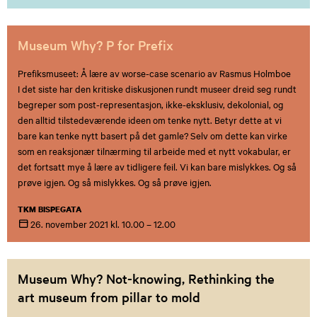
Museum Why? P for Prefix
Prefiksmuseet: Å lære av worse-case scenario av Rasmus Holmboe
I det siste har den kritiske diskusjonen rundt museer dreid seg rundt
begreper som post-representasjon, ikke-eksklusiv, dekolonial, og
den alltid tilstedeværende ideen om tenke nytt. Betyr dette at vi
bare kan tenke nytt basert på det gamle? Selv om dette kan virke
som en reaksjonær tilnærming til arbeide med et nytt vokabular, er
det fortsatt mye å lære av tidligere feil. Vi kan bare mislykkes. Og så
prøve igjen. Og så mislykkes. Og så prøve igjen.
TKM BISPEGATA
26. november
2021
kl. 10.00 – 12.00
Museum Why? Not-knowing, Rethinking the
art museum from pillar to mold