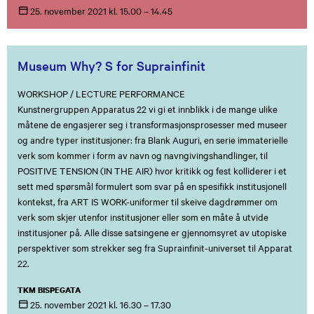
25. november
2021
kl. 15.00 – 14.45
Museum Why? S for Suprainfinit
WORKSHOP / LECTURE PERFORMANCE
Kunstnergruppen Apparatus 22 vi gi et innblikk i de mange ulike
måtene de engasjerer seg i transformasjonsprosesser med museer
og andre typer institusjoner: fra Blank Auguri, en serie immaterielle
verk som kommer i form av navn og navngivingshandlinger, til
POSITIVE TENSION (IN THE AIR) hvor kritikk og fest kolliderer i et
sett med spørsmål formulert som svar på en spesifikk institusjonell
kontekst, fra ART IS WORK-uniformer til skeive dagdrømmer om
verk som skjer utenfor institusjoner eller som en måte å utvide
institusjoner på. Alle disse satsingene er gjennomsyret av utopiske
perspektiver som strekker seg fra Suprainfinit-universet til Apparat
22.
TKM BISPEGATA
25. november
2021
kl. 16.30 – 17.30