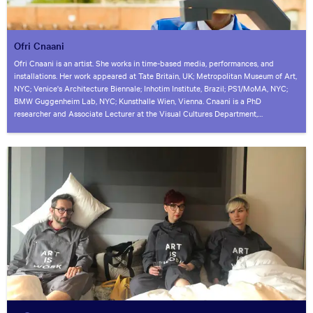
Ofri Cnaani
Ofri Cnaani is an artist. She works in time-based media, performances, and
installations. Her work appeared at Tate Britain, UK; Metropolitan Museum of Art,
NYC; Venice's Architecture Biennale; Inhotim Institute, Brazil; PS1/MoMA, NYC;
BMW Guggenheim Lab, NYC; Kunsthalle Wien, Vienna. Cnaani is a PhD
researcher and Associate Lecturer at the Visual Cultures Department,
Goldsmiths, UoL.