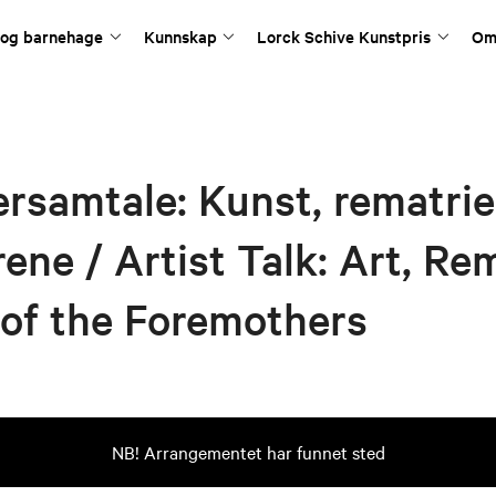
 og barnehage
Kunnskap
Lorck Schive Kunstpris
Om
rsamtale: Kunst, rematrie
ene / Artist Talk: Art, Rem
of the Foremothers
NB! Arrangementet har funnet sted