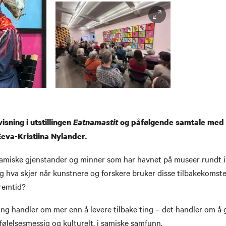
sning i utstillingen
Eatnamastit
og påfølgende samtale med 
Eeva-Kristiina Nylander.
samiske gjenstander og minner som har havnet på museer rundt i
g hva skjer når kunstnere og forskere bruker disse tilbakekomste
fremtid?
ng handler om mer enn å levere tilbake ting – det handler om å g
følelsesmessig og kulturelt, i samiske samfunn.