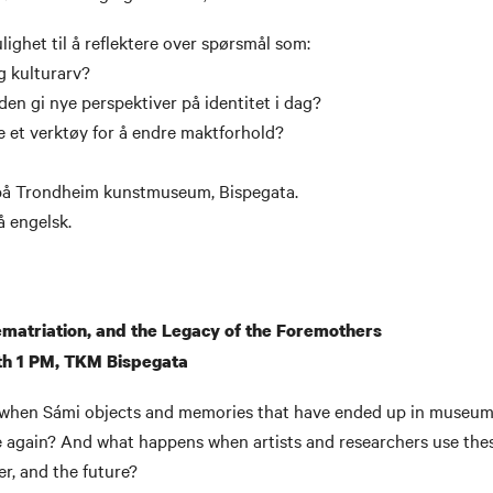
lighet til å reflektere over spørsmål som:
g kulturarv?
den gi nye perspektiver på identitet i dag?
e et verktøy for å endre maktforhold?
på Trondheim kunstmuseum, Bispegata.
å engelsk.
Rematriation, and the Legacy of the Foremothers
th 1 PM, TKM Bispegata
when Sámi objects and memories that have ended up in museum
 again? And what happens when artists and researchers use thes
er, and the future?