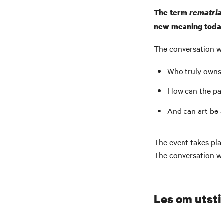
The term
rematria
new meaning toda
The conversation wi
Who truly owns 
How can the pas
And can art be a
The event takes pl
The conversation wi
Les om utsti