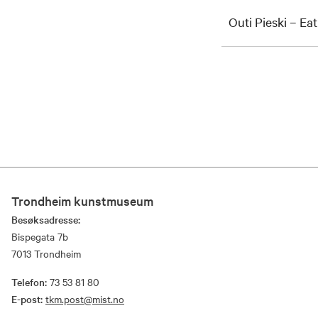
Outi Pieski – Ea
Trondheim kunstmuseum
Besøksadresse:
Bispegata 7b
7013 Trondheim
Telefon:
73 53 81 80
E-post:
tkm.post@mist.no