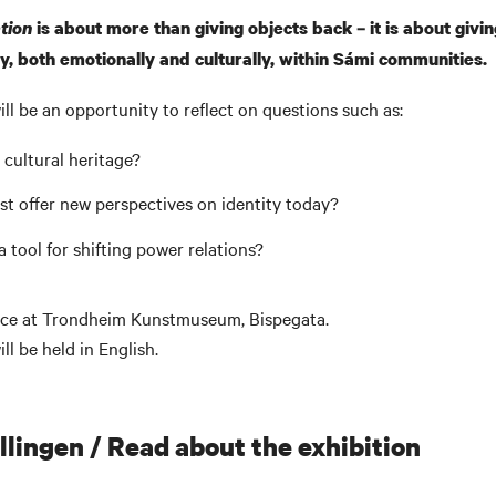
tion
is about more than giving objects back – it is about givin
y, both emotion
ally and culturally, within Sámi communities.
ll be an opportunity to reflect on questions such as:
cultural heritage?
t offer new perspectives on identity today?
 tool for shifting power relations?
ace at Trondheim Kunstmuseum, Bispegata.
ll be held in English.
llingen / Read about the exhibition