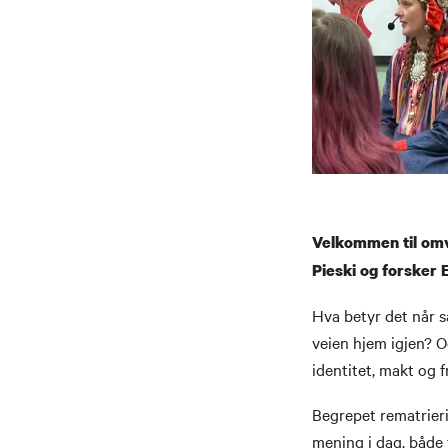
Velkommen til omvi
Pieski og forsker 
Hva betyr det når 
veien hjem igjen? O
identitet, makt og 
Begrepet rematrieri
mening i dag, både 