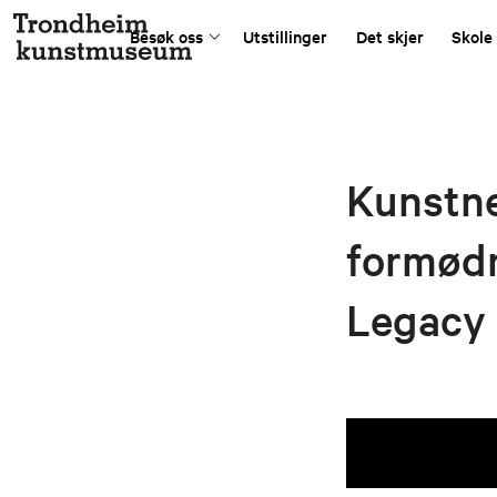
Besøk oss
Utstillinger
Det skjer
Skole
Kunstne
formødr
Legacy 