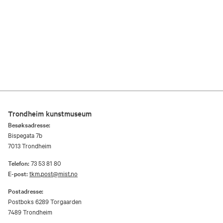
Trondheim kunstmuseum
Besøksadresse:
Bispegata 7b
7013 Trondheim
Telefon:
73 53 81 80
E-post:
tkm.post@mist.no
Postadresse:
Postboks 6289 Torgaarden
7489 Trondheim