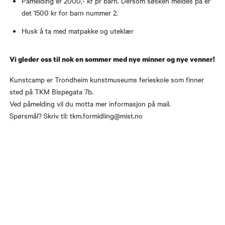
Påmelding er 2000,- kr pr barn. Dersom søsken meldes på er
det 1500 kr for barn nummer 2.
Husk å ta med matpakke og uteklær
Vi gleder oss til nok en sommer med nye minner og nye venner!
Kunstcamp er Trondheim kunstmuseums ferieskole som finner
sted på TKM Bispegata 7b.
Ved påmelding vil du motta mer informasjon på mail.
Spørsmål? Skriv til: tkm.formidling@mist.no