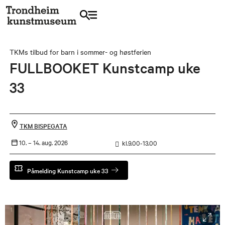
TKMs tilbud for barn i sommer- og høstferien
FULLBOOKET Kunstcamp uke
33
TKM BISPEGATA
10. –
14. aug. 2026
kl.9.00-13.00
Påmelding Kunstcamp uke 33