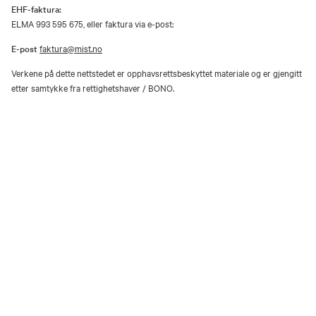
EHF-faktura:
ELMA 993 595 675, eller faktura via e-post:
E-post
faktura@mist.no
Verkene på dette nettstedet er opphavsrettsbeskyttet materiale og er gjengitt
etter samtykke fra rettighetshaver / BONO.
Utover privat bruk er gjengivelse av vernede kunstverk i analog eller digital
form kun tillatt etter avtale med rettighetshaver / BONO.
Åpenhetsloven
Personvernerklæring og informasjonskapsler (cookies)
Facebook
Instagram
Youtube
TripAdvisor
Museene i Sør-Trøndelag