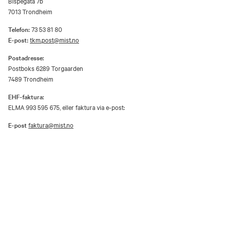
Bispegata 7b
7013 Trondheim
Telefon:
73 53 81 80
E-post:
tkm.post@mist.no
Postadresse:
Postboks 6289 Torgaarden
7489 Trondheim
EHF-faktura:
ELMA 993 595 675, eller faktura via e-post:
E-post
faktura@mist.no
Verkene på dette nettstedet er opphavsrettsbeskyttet materiale og er gjengitt
etter samtykke fra rettighetshaver / BONO.
Utover privat bruk er gjengivelse av vernede kunstverk i analog eller digital
form kun tillatt etter avtale med rettighetshaver / BONO.
Åpenhetsloven
Personvernerklæring og informasjonskapsler (cookies)