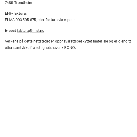
7489 Trondheim
EHF-faktura:
ELMA 993 595 675, eller faktura via e-post:
E-post
faktura@mist.no
Verkene på dette nettstedet er opphavsrettsbeskyttet materiale og er gjengitt
etter samtykke fra rettighetshaver / BONO.
Utover privat bruk er gjengivelse av vernede kunstverk i analog eller digital
form kun tillatt etter avtale med rettighetshaver / BONO.
Åpenhetsloven
Personvernerklæring og informasjonskapsler (cookies)
Facebook
Instagram
Youtube
TripAdvisor
Museene i Sør-Trøndelag