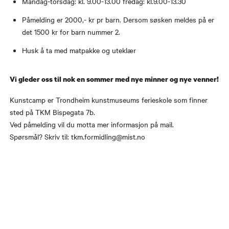
Mandag-torsdag: kl. 9.00-13.00 fredag: kl.9.00-13.30
Påmelding er 2000,- kr pr barn. Dersom søsken meldes på er
det 1500 kr for barn nummer 2.
Husk å ta med matpakke og uteklær
Vi gleder oss til nok en sommer med nye minner og nye venner!
Kunstcamp er Trondheim kunstmuseums ferieskole som finner
sted på TKM Bispegata 7b.
Ved påmelding vil du motta mer informasjon på mail.
Spørsmål? Skriv til: tkm.formidling@mist.no