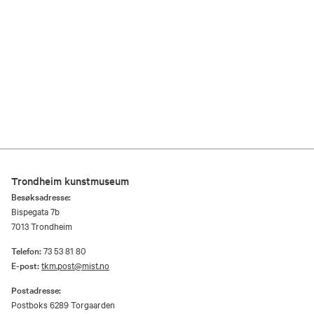
Trondheim kunstmuseum
Besøksadresse:
Bispegata 7b
7013 Trondheim
Telefon:
73 53 81 80
E-post:
tkm.post@mist.no
Postadresse:
Postboks 6289 Torgaarden