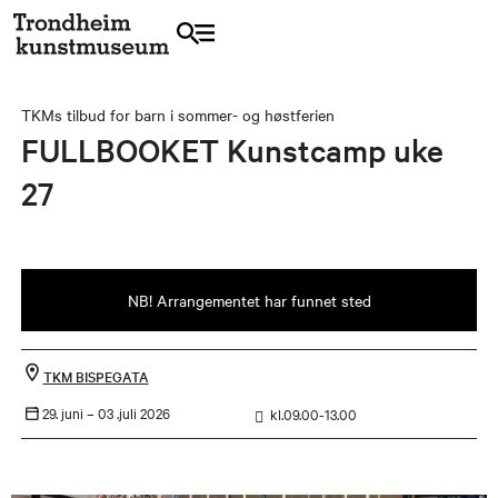
TKMs tilbud for barn i sommer- og høstferien
FULLBOOKET Kunstcamp uke
27
NB! Arrangementet har funnet sted
TKM BISPEGATA
29. juni –
03 .juli 2026
kl.09.00-13.00