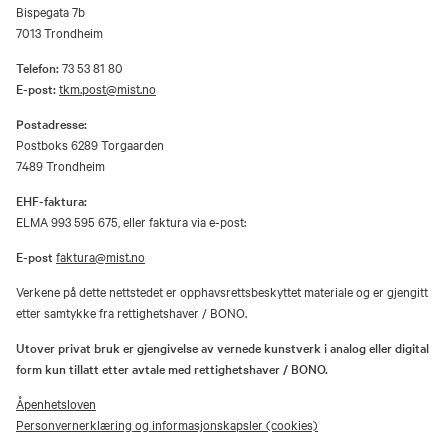
Bispegata 7b
7013 Trondheim
Telefon:
73 53 81 80
E-post:
tkm.post@mist.no
Postadresse:
Postboks 6289 Torgaarden
7489 Trondheim
EHF-faktura:
ELMA 993 595 675, eller faktura via e-post:
E-post
faktura@mist.no
Verkene på dette nettstedet er opphavsrettsbeskyttet materiale og er gjengitt
etter samtykke fra rettighetshaver / BONO.
Utover privat bruk er gjengivelse av vernede kunstverk i analog eller digital
form kun tillatt etter avtale med rettighetshaver / BONO.
Åpenhetsloven
Personvernerklæring og informasjonskapsler (cookies)