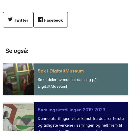
Twitter
Facebook
Se også:
Søk i DigitaltMuseum
Søk i deler av museet samling på
DigitaltMuseum!
Samlingsutstillingen 2019-2023
Denne utstillingen viser kunst fra de aller første
og tidligste verkene i samlingen og helt frem til