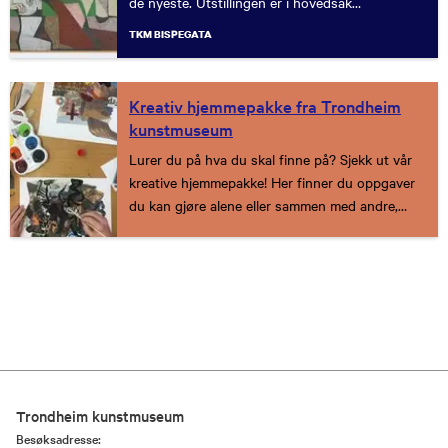
de nyeste. Utstillingen er i hovedsak
kronologisk oppbygd, med en tematisk
TKM BISPEGATA
presentasjon i hver sal.
Kreativ hjemmepakke fra Trondheim
kunstmuseum
Lurer du på hva du skal finne på? Sjekk ut vår
kreative hjemmepakke! Her finner du oppgaver
du kan gjøre alene eller sammen med andre,
noen krever litt utstyr, andre ikke. Vi oppdaterer
og kommer med flere oppgaver etterhvert - følg
med og ta vare på hverandre!
Trondheim kunstmuseum
Besøksadresse: