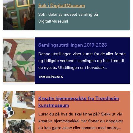
Søk i DigitaltMuseum
Søk i deler av museet samling på
DigitaltMuseum!
Samlingsutstillingen 2019-2023
Denne utstillingen viser kunst fra de aller første
og tidligste verkene i samlingen og helt frem til
de nyeste. Utstillingen er i hovedsak
kronologisk oppbygd, med en tematisk
TKM BISPEGATA
presentasjon i hver sal.
Kreativ hjemmepakke fra Trondheim
kunstmuseum
Lurer du på hva du skal finne på? Sjekk ut vår
kreative hjemmepakke! Her finner du oppgaver
du kan gjøre alene eller sammen med andre,