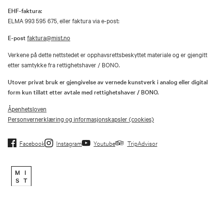
EHF-faktura:
ELMA 993 595 675, eller faktura via e-post:
E-post
faktura@mist.no
Verkene på dette nettstedet er opphavsrettsbeskyttet materiale og er gjengitt
etter samtykke fra rettighetshaver / BONO.
Utover privat bruk er gjengivelse av vernede kunstverk i analog eller digital
form kun tillatt etter avtale med rettighetshaver / BONO.
Åpenhetsloven
Personvernerklæring og informasjonskapsler (cookies)
Facebook
Instagram
Youtube
TripAdvisor
Museene i Sør-Trøndelag