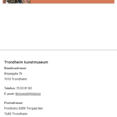
noen krever litt utstyr, andre ikke. Vi oppdaterer
og kommer med flere oppgaver etterhvert - følg
med og ta vare på hverandre!
Trondheim kunstmuseum
Besøksadresse:
Bispegata 7b
7013 Trondheim
Telefon:
73 53 81 80
E-post:
tkm.post@mist.no
Postadresse:
Postboks 6289 Torgaarden
7489 Trondheim