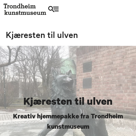
Kjæresten til ulven
Kjæresten til ulven
Kreativ hjemmepakke fra Trondheim
kunstmuseum