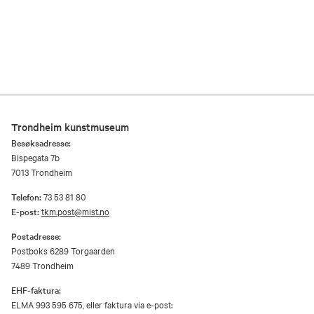
Trondheim kunstmuseum
Besøksadresse:
Bispegata 7b
7013 Trondheim
Telefon:
73 53 81 80
E-post:
tkm.post@mist.no
Postadresse:
Postboks 6289 Torgaarden
7489 Trondheim
EHF-faktura:
ELMA 993 595 675, eller faktura via e-post: