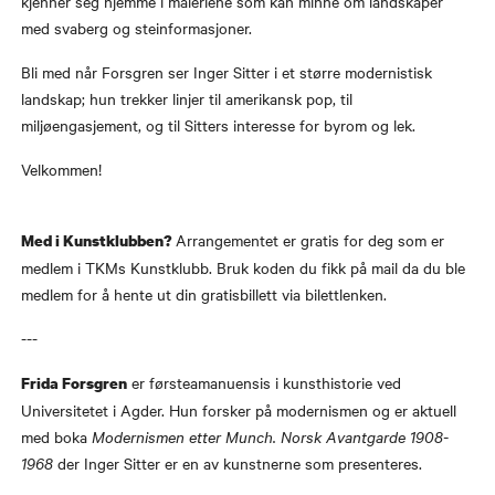
kjenner seg hjemme i maleriene som kan minne om landskaper
med svaberg og steinformasjoner.
Bli med når Forsgren ser Inger Sitter i et større modernistisk
landskap; hun trekker linjer til amerikansk pop, til
miljøengasjement, og til Sitters interesse for byrom og lek.
Velkommen!
Arrangementet er gratis for deg som er
Med i Kunstklubben?
medlem i TKMs Kunstklubb. Bruk koden du fikk på mail da du ble
medlem for å hente ut din gratisbillett via bilettlenken.
---
er førsteamanuensis i kunsthistorie ved
Frida Forsgren
Universitetet i Agder. Hun forsker på modernismen og er aktuell
med boka
Modernismen etter Munch. Norsk Avantgarde 1908-
1968
der Inger Sitter er en av kunstnerne som presenteres.