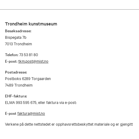
Trondheim kunstmuseum
Besøksadresse:
Bispegata 7b
7013 Trondheim
Telefon:
73 53 81 80
E-post:
tkm.post@mist.no
Postadresse:
Postboks 6289 Torgaarden
7489 Trondheim
EHF-faktura:
ELMA 993 595 675, eller faktura via e-post:
E-post
faktura@mist.no
Verkene på dette nettstedet er opphavsrettsbeskyttet materiale og er gjengitt
etter samtykke fra rettighetshaver / BONO.