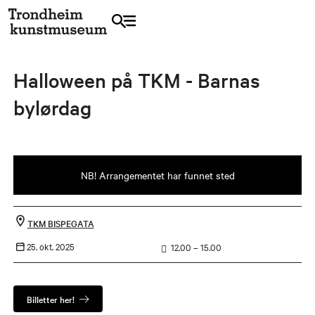
Halloween på TKM - Barnas
bylørdag
NB! Arrangementet har funnet sted
TKM BISPEGATA
25. okt. 2025
12.00 – 15.00
Billetter her!