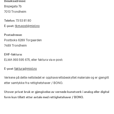
Besøksadresse:
Bispegata 7b
7013 Trondheim
Telefon:
73 53 81 80
E-post:
tkm.post@mist.no
Postadresse:
Postboks 6289 Torgaarden
7489 Trondheim
EHF-faktura:
ELMA 993 595 675, eller faktura via e-post:
E-post
faktura@mist.no
Verkene på dette nettstedet er opphavsrettsbeskyttet materiale og er gjengitt
etter samtykke fra rettighetshaver / BONO.
Utover privat bruk er gjengivelse av vernede kunstverk i analog eller digital
form kun tillatt etter avtale med rettighetshaver / BONO.
Åpenhetsloven
Personvernerklæring og informasjonskapsler (cookies)